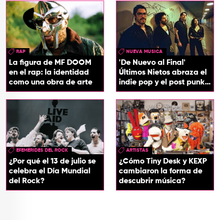
RAP
NUEVA MUSICA
La figura de MF DOOM
'De Nuevo al Final'
en el rap: la identidad
Últimos Nietos abraza el
como una obra de arte
indie pop y el post punk
en su nuevo EP
EFEMÉRIDES DEL ROCK
ARTISTAS
¿Por qué el 13 de julio se
¿Cómo Tiny Desk y KEXP
celebra el Día Mundial
cambiaron la forma de
del Rock?
descubrir música?