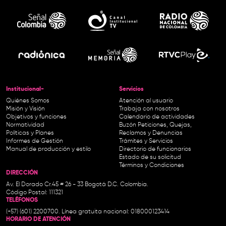
Institucional-
Servicios
Quiénes Somos
Atención al usuario
Misión y Visión
Trabaja con nosotros
Objetivos y funciones
Calendario de actividades
Normatividad
Buzón Peticiones, Quejas,
Políticas y Planes
Reclamos y Denuncias
Informes de Gestión
Trámites y Servicios
Manual de producción y estilo
Directorio de funcionarios
Estado de su solicitud
Términos y Condiciones
DIRECCIÓN
Av. El Dorado Cr.45 # 26 - 33 Bogotá D.C. Colombia.
Código Postal: 111321
TELÉFONOS
(+57) (601) 2200700. Línea gratuita nacional: 018000123414
HORARIO DE ATENCIÓN