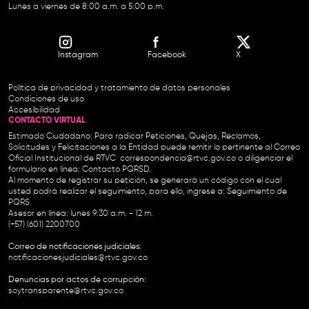
Lunes a viernes de 8:00 a.m. a 5:00 p.m.
Instagram
Facebook
X
Política de privacidad y tratamiento de datos personales
Condiciones de uso
Accesibilidad
CONTACTO VIRTUAL
Estimado Ciudadano: Para radicar Peticiones, Quejas, Reclamos,
Solicitudes y Felicitaciones a la Entidad puede remitir lo pertinente al Correo
Oficial Institucional de RTVC
correspondencia@rtvc.gov.co
o diligenciar el
formulario en línea:
Contacto PQRSD.
Al momento de registrar su petición, se generará un código con el cual
usted podrá realizar el seguimiento, para ello, ingrese a:
Seguimiento de
PQRS
Asesor en línea: lunes 9:30 a.m. - 12 m.
(+57) (601) 2200700
Correo de notificaciones judiciales:
notificacionesjudiciales@rtvc.gov.co
Denuncias por actos de corrupción:
soytransparente@rtvc.gov.co