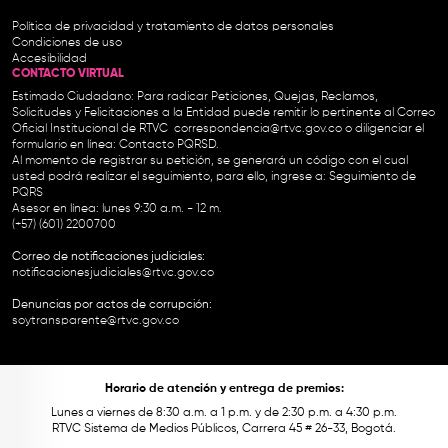
Política de privacidad y tratamiento de datos personales
Condiciones de uso
Accesibilidad
CONTACTO VIRTUAL
Estimado Ciudadano: Para radicar Peticiones, Quejas, Reclamos,
Solicitudes y Felicitaciones a la Entidad puede remitir lo pertinente al Correo
Oficial Institucional de RTVC
correspondencia@rtvc.gov.co
o diligenciar el
formulario en línea:
Contacto PQRSD.
Al momento de registrar su petición, se generará un código con el cual
usted podrá realizar el seguimiento, para ello, ingrese a:
Seguimiento de
PQRS
Asesor en línea: lunes 9:30 a.m. - 12 m.
(+57) (601) 2200700
Correo de notificaciones judiciales:
notificacionesjudiciales@rtvc.gov.co
Denuncias por actos de corrupción:
soytransparente@rtvc.gov.co
Horario de atención y entrega de premios:
Lunes a viernes de 8:30 a.m. a 1 p.m. y de 2:30 p.m. a 4:30 p.m.
RTVC Sistema de Medios Públicos, Carrera 45 # 26-33, Bogotá.