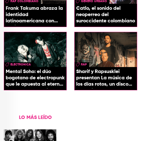
RAP COLOMBIANO
GÉNERO URBANO
Frank Takuma abraza la
Catlo, el sonido del
identidad
neoperreo del
latinoamericana con
suroccidente colombiano
'InDios'
ELECTRONICA
RAP
Mental Soho: el dúo
Sharif y Rapsusklei
bogotano de electropunk
presentan La música de
que le apuesta al eterno
los días rotos, un disco
presente con su álbum
que salda una promesa
Esotérika
de infancia
LO MÁS LEÍDO