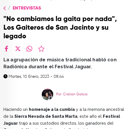
TOP
ENTREVISTAS
QUIÉNES SOMOS
"No cambiamos la gaita por nada",
CONTACTO
Los Gaiteros de San Jacinto y su
legado
facebook
X
whatsapp
La agrupación de música tradicional habló con
Radiónica durante el Festival Jaguar.
Martes, 10 Enero, 2023 - 08:44
Por: Cristian Galicia
Haciendo un
homenaje a la cumbia
y a la memoria ancestral
de la
Sierra Nevada de Santa Marta
, este año el
Festival
Jaguar
trajo a sus custodios directos, los ganadores del