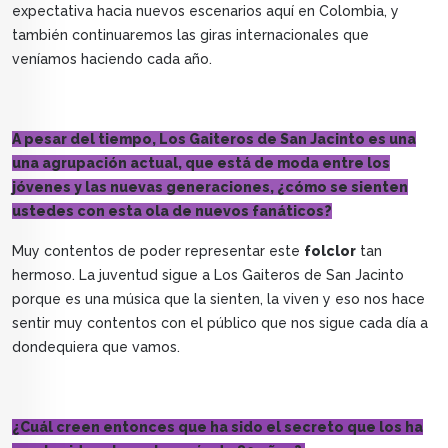
expectativa hacia nuevos escenarios aquí en Colombia, y
también continuaremos las giras internacionales que
veníamos haciendo cada año.
A pesar del tiempo, Los Gaiteros de San Jacinto es una
una agrupación actual, que está de moda entre los
jóvenes y las nuevas generaciones, ¿cómo se sienten
ustedes con esta ola de nuevos fanáticos?
Muy contentos de poder representar este
folclor
tan
hermoso. La juventud sigue a Los Gaiteros de San Jacinto
porque es una música que la sienten, la viven y eso nos hace
sentir muy contentos con el público que nos sigue cada día a
dondequiera que vamos.
¿Cuál creen entonces que ha sido el secreto que los ha