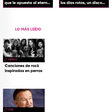
que le apuesta al eterno
los días rotos, un disco
presente con su álbum
que salda una promesa
Esotérika
de infancia
LO MÁS LEÍDO
PERROS
Canciones de rock
inspiradas en perros
CINE