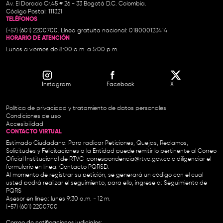
Av. El Dorado Cr.45 # 26 - 33 Bogotá D.C. Colombia.
Código Postal: 111321
TELÉFONOS
(+57) (601) 2200700. Línea gratuita nacional: 018000123414
HORARIO DE ATENCIÓN
Lunes a viernes de 8:00 a.m. a 5:00 p.m.
Instagram
Facebook
X
Política de privacidad y tratamiento de datos personales
Condiciones de uso
Accesibilidad
CONTACTO VIRTUAL
Estimado Ciudadano: Para radicar Peticiones, Quejas, Reclamos,
Solicitudes y Felicitaciones a la Entidad puede remitir lo pertinente al Correo
Oficial Institucional de RTVC
correspondencia@rtvc.gov.co
o diligenciar el
formulario en línea:
Contacto PQRSD.
Al momento de registrar su petición, se generará un código con el cual
usted podrá realizar el seguimiento, para ello, ingrese a:
Seguimiento de
PQRS
Asesor en línea: lunes 9:30 a.m. - 12 m.
(+57) (601) 2200700