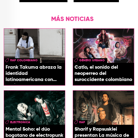
MÁS NOTICIAS
RAP COLOMBIANO
GÉNERO URBANO
Frank Takuma abraza la
Catlo, el sonido del
identidad
neoperreo del
latinoamericana con
suroccidente colombiano
'InDios'
ELECTRONICA
RAP
Mental Soho: el dúo
Sharif y Rapsusklei
bogotano de electropunk
presentan La música de