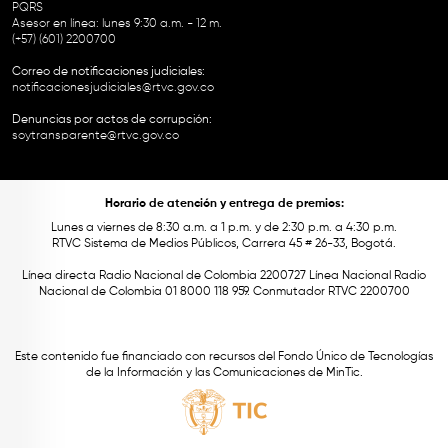
PQRS
Asesor en línea: lunes 9:30 a.m. - 12 m.
(+57) (601) 2200700
Correo de notificaciones judiciales:
notificacionesjudiciales@rtvc.gov.co
Denuncias por actos de corrupción:
soytransparente@rtvc.gov.co
Horario de atención y entrega de premios:
Lunes a viernes de 8:30 a.m. a 1 p.m. y de 2:30 p.m. a 4:30 p.m.
RTVC Sistema de Medios Públicos, Carrera 45 # 26-33, Bogotá.
Línea directa Radio Nacional de Colombia 2200727 Línea Nacional Radio
Nacional de Colombia 01 8000 118 959. Conmutador RTVC 2200700
Este contenido fue financiado con recursos del Fondo Único de Tecnologías
de la Información y las Comunicaciones de MinTic.