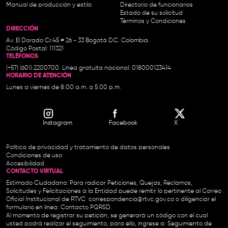
Manual de producción y estilo
Directorio de funcionarios
Estado de su solicitud
Términos y Condiciones
DIRECCIÓN
Av. El Dorado Cr.45 # 26 - 33 Bogotá D.C. Colombia.
Código Postal: 111321
TELÉFONOS
(+57) (601) 2200700. Línea gratuita nacional: 018000123414
HORARIO DE ATENCIÓN
Lunes a viernes de 8:00 a.m. a 5:00 p.m.
Instagram
Facebook
X
Política de privacidad y tratamiento de datos personales
Condiciones de uso
Accesibilidad
CONTACTO VIRTUAL
Estimado Ciudadano: Para radicar Peticiones, Quejas, Reclamos,
Solicitudes y Felicitaciones a la Entidad puede remitir lo pertinente al Correo
Oficial Institucional de RTVC
correspondencia@rtvc.gov.co
o diligenciar el
formulario en línea:
Contacto PQRSD.
Al momento de registrar su petición, se generará un código con el cual
usted podrá realizar el seguimiento, para ello, ingrese a:
Seguimiento de