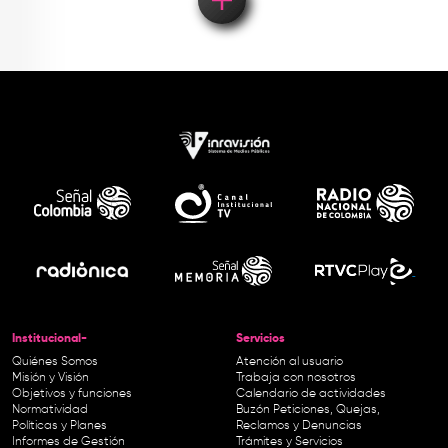
Institucional-
Servicios
Quiénes Somos
Atención al usuario
Misión y Visión
Trabaja con nosotros
Objetivos y funciones
Calendario de actividades
Normatividad
Buzón Peticiones, Quejas,
Políticas y Planes
Reclamos y Denuncias
Informes de Gestión
Trámites y Servicios