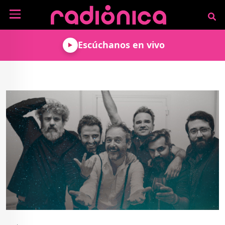
Pasar al contenido principal
NOTICIAS
Escúchanos en vivo
MÚSICA
ARTISTAS
MUNDO GEEK
COLOMBIANOS
TECNOLOGÍA
CULTURA
ARTISTAS
INTERNACIONALES
VIDEO JUEGOS
CINE Y SERIES
PODCAST
ENTREVISTAS
COMICS Y ANIME
ANÁLISIS
CHEVERE PENSAR EN
CALENDARIO DE
VOZ ALTA
EVENTOS
GADGETS
LIBROS
RECODIFICA
PROGRAMACIÓN
MÁS DE RADIÓNICA
DEPORTES
ROCK AND ROLL RADIO
ACTIVIDADES
VIDEOS
TEATRO Y ARTE
AGENDA
ESPECIALES
FRECUENCIAS