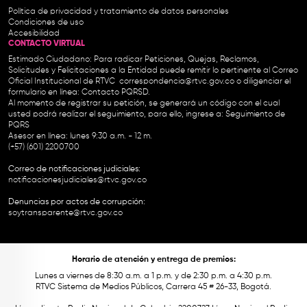
Política de privacidad y tratamiento de datos personales
Condiciones de uso
Accesibilidad
CONTACTO VIRTUAL
Estimado Ciudadano: Para radicar Peticiones, Quejas, Reclamos,
Solicitudes y Felicitaciones a la Entidad puede remitir lo pertinente al Correo
Oficial Institucional de RTVC
correspondencia@rtvc.gov.co
o diligenciar el
formulario en línea:
Contacto PQRSD.
Al momento de registrar su petición, se generará un código con el cual
usted podrá realizar el seguimiento, para ello, ingrese a:
Seguimiento de
PQRS
Asesor en línea: lunes 9:30 a.m. - 12 m.
(+57) (601) 2200700
Correo de notificaciones judiciales:
notificacionesjudiciales@rtvc.gov.co
Denuncias por actos de corrupción:
soytransparente@rtvc.gov.co
Horario de atención y entrega de premios:
Lunes a viernes de 8:30 a.m. a 1 p.m. y de 2:30 p.m. a 4:30 p.m.
RTVC Sistema de Medios Públicos, Carrera 45 # 26-33, Bogotá.