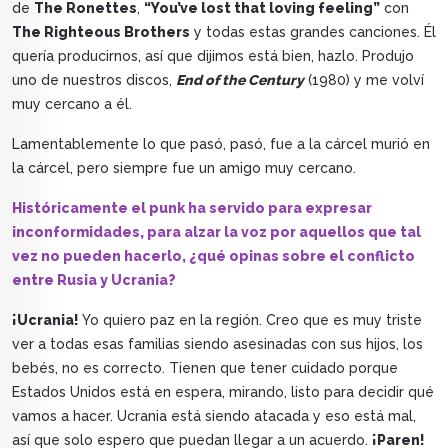
de
The Ronettes
,
“You’ve lost that loving feeling”
con
The Righteous Brothers
y todas estas grandes canciones. Él
quería producirnos, así que dijimos está bien, hazlo. Produjo
uno de nuestros discos,
End of the Century
(1980) y me volví
muy cercano a él.
Lamentablemente lo que pasó, pasó, fue a la cárcel murió en
la cárcel, pero siempre fue un amigo muy cercano.
Históricamente el punk ha servido para expresar
inconformidades, para alzar la voz por aquellos que tal
vez no pueden hacerlo, ¿qué opinas sobre el conflicto
entre Rusia y Ucrania?
¡Ucrania!
Yo quiero paz en la región. Creo que es muy triste
ver a todas esas familias siendo asesinadas con sus hijos, los
bebés, no es correcto. Tienen que tener cuidado porque
Estados Unidos está en espera, mirando, listo para decidir qué
vamos a hacer. Ucrania está siendo atacada y eso está mal,
así que solo espero que puedan llegar a un acuerdo.
¡Paren!