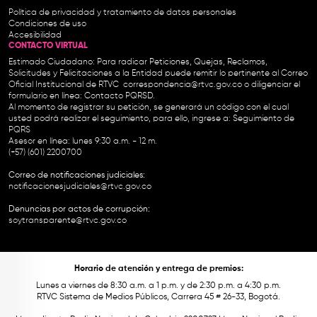
Política de privacidad y tratamiento de datos personales
Condiciones de uso
Accesibilidad
CONTACTO VIRTUAL
Estimado Ciudadano: Para radicar Peticiones, Quejas, Reclamos,
Solicitudes y Felicitaciones a la Entidad puede remitir lo pertinente al Correo
Oficial Institucional de RTVC
correspondencia@rtvc.gov.co
o diligenciar el
formulario en línea:
Contacto PQRSD.
Al momento de registrar su petición, se generará un código con el cual
usted podrá realizar el seguimiento, para ello, ingrese a:
Seguimiento de
PQRS
Asesor en línea: lunes 9:30 a.m. - 12 m.
(+57) (601) 2200700
Correo de notificaciones judiciales:
notificacionesjudiciales@rtvc.gov.co
Denuncias por actos de corrupción:
soytransparente@rtvc.gov.co
Horario de atención y entrega de premios:
Lunes a viernes de 8:30 a.m. a 1 p.m. y de 2:30 p.m. a 4:30 p.m.
RTVC Sistema de Medios Públicos, Carrera 45 # 26-33, Bogotá.