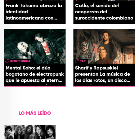
Frank Takuma abraza la
Catlo, el sonido del
identidad
neoperreo del
latinoamericana con
suroccidente colombiano
'InDios'
ELECTRONICA
RAP
Mental Soho: el dúo
Sharif y Rapsusklei
bogotano de electropunk
presentan La música de
que le apuesta al eterno
los días rotos, un disco
presente con su álbum
que salda una promesa
Esotérika
de infancia
LO MÁS LEÍDO