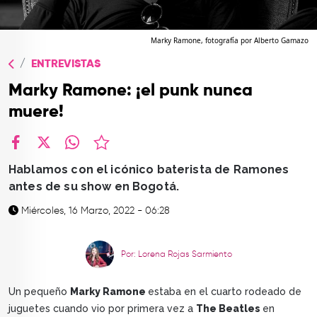
TOP
QUIÉNES SOMOS
Marky Ramone, fotografía por Alberto Gamazo
ENTREVISTAS
CONTACTO
Marky Ramone: ¡el punk nunca
muere!
facebook
X
whatsapp
Hablamos con el icónico baterista de Ramones
antes de su show en Bogotá.
Miércoles, 16 Marzo, 2022 - 06:28
Por: Lorena Rojas Sarmiento
Un pequeño
Marky Ramone
estaba en el cuarto rodeado de
juguetes cuando vio por primera vez a
The Beatles
en