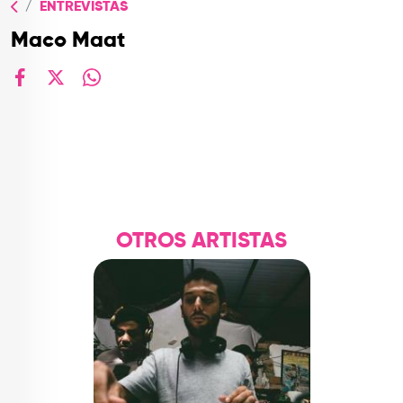
ENTREVISTAS
TOP
Maco Maat
QUIÉNES SOMOS
CONTACTO
facebook
X
whatsapp
OTROS ARTISTAS