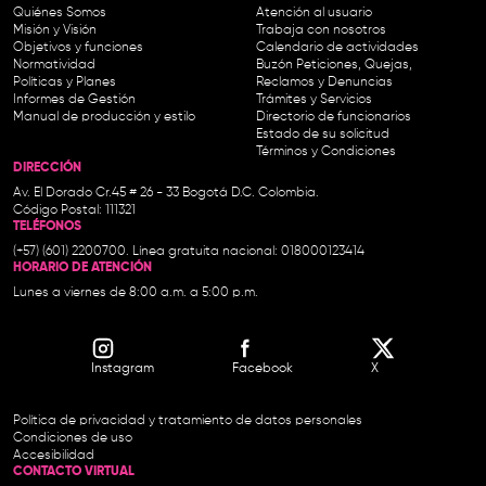
Quiénes Somos
Atención al usuario
Misión y Visión
Trabaja con nosotros
Objetivos y funciones
Calendario de actividades
Normatividad
Buzón Peticiones, Quejas,
Políticas y Planes
Reclamos y Denuncias
Informes de Gestión
Trámites y Servicios
Manual de producción y estilo
Directorio de funcionarios
Estado de su solicitud
Términos y Condiciones
DIRECCIÓN
Av. El Dorado Cr.45 # 26 - 33 Bogotá D.C. Colombia.
Código Postal: 111321
TELÉFONOS
(+57) (601) 2200700. Línea gratuita nacional: 018000123414
HORARIO DE ATENCIÓN
Lunes a viernes de 8:00 a.m. a 5:00 p.m.
Instagram
Facebook
X
Política de privacidad y tratamiento de datos personales
Condiciones de uso
Accesibilidad
CONTACTO VIRTUAL