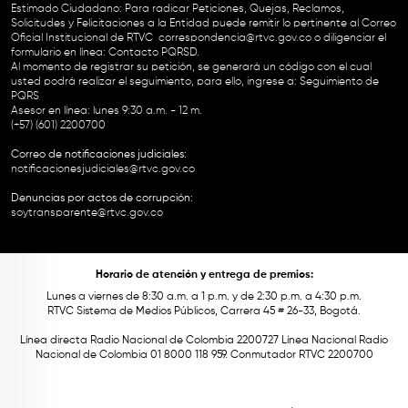
Estimado Ciudadano: Para radicar Peticiones, Quejas, Reclamos,
Solicitudes y Felicitaciones a la Entidad puede remitir lo pertinente al Correo
Oficial Institucional de RTVC
correspondencia@rtvc.gov.co
o diligenciar el
formulario en línea:
Contacto PQRSD.
Al momento de registrar su petición, se generará un código con el cual
usted podrá realizar el seguimiento, para ello, ingrese a:
Seguimiento de
PQRS
Asesor en línea: lunes 9:30 a.m. - 12 m.
(+57) (601) 2200700
Correo de notificaciones judiciales:
notificacionesjudiciales@rtvc.gov.co
Denuncias por actos de corrupción:
soytransparente@rtvc.gov.co
Horario de atención y entrega de premios:
Lunes a viernes de 8:30 a.m. a 1 p.m. y de 2:30 p.m. a 4:30 p.m.
RTVC Sistema de Medios Públicos, Carrera 45 # 26-33, Bogotá.
Línea directa Radio Nacional de Colombia 2200727 Línea Nacional Radio
Nacional de Colombia 01 8000 118 959. Conmutador RTVC 2200700