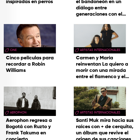
inspiradas en perros
el bandoneón en un
diálogo entre
generaciones con el
videoclip de Un dios
hecho cenizas
CINE
ARTISTAS INTERNACIONALES
Cinco películas para
Carmen y María
recordar a Robin
reinventan La quiero a
Williams
morir con una mirada
entre el flamenco y el
soul
AEROPHON
ARTISTAS INTERNACIONALES
Aerophon regresa a
Santi Muk mira hacia sus
Bogotá con Ruzto y
raíces con + de cerquita,
Frank Takuma en
un álbum que revive el
concierto
origen de sus canciones