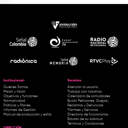
Institucional-
Servicios
Quiénes Somos
Atención al usuario
Misión y Visión
Trabaja con nosotros
Objetivos y funciones
Calendario de actividades
Normatividad
Buzón Peticiones, Quejas,
Políticas y Planes
Reclamos y Denuncias
Informes de Gestión
Trámites y Servicios
Manual de producción y estilo
Directorio de funcionarios
Estado de su solicitud
Términos y Condiciones