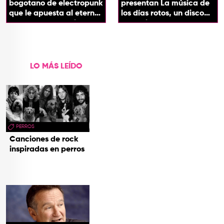
bogotano de electropunk
presentan La música de
que le apuesta al eterno
los días rotos, un disco
presente con su álbum
que salda una promesa
Esotérika
de infancia
LO MÁS LEÍDO
PERROS
Canciones de rock
inspiradas en perros