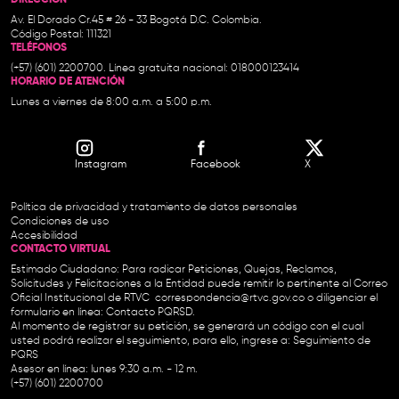
DIRECCIÓN
Av. El Dorado Cr.45 # 26 - 33 Bogotá D.C. Colombia.
Código Postal: 111321
TELÉFONOS
(+57) (601) 2200700. Línea gratuita nacional: 018000123414
HORARIO DE ATENCIÓN
Lunes a viernes de 8:00 a.m. a 5:00 p.m.
Instagram
Facebook
X
Política de privacidad y tratamiento de datos personales
Condiciones de uso
Accesibilidad
CONTACTO VIRTUAL
Estimado Ciudadano: Para radicar Peticiones, Quejas, Reclamos,
Solicitudes y Felicitaciones a la Entidad puede remitir lo pertinente al Correo
Oficial Institucional de RTVC
correspondencia@rtvc.gov.co
o diligenciar el
formulario en línea:
Contacto PQRSD.
Al momento de registrar su petición, se generará un código con el cual
usted podrá realizar el seguimiento, para ello, ingrese a:
Seguimiento de
PQRS
Asesor en línea: lunes 9:30 a.m. - 12 m.
(+57) (601) 2200700