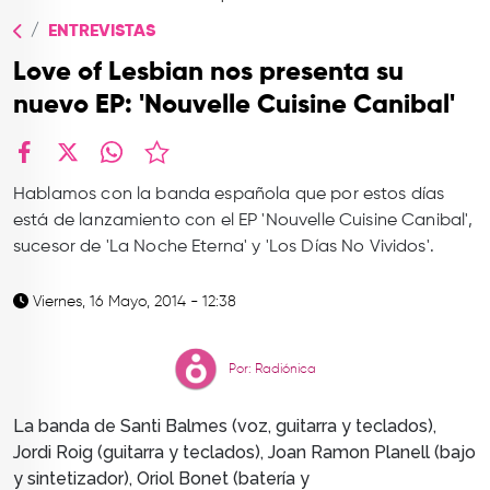
TOP
ENTREVISTAS
QUIÉNES SOMOS
Love of Lesbian nos presenta su
CONTACTO
nuevo EP: 'Nouvelle Cuisine Canibal'
facebook
X
whatsapp
Hablamos con la banda española que por estos días
está de lanzamiento con el EP 'Nouvelle Cuisine Canibal',
sucesor de 'La Noche Eterna' y 'Los Días No Vividos'.
Viernes, 16 Mayo, 2014 - 12:38
Por: Radiónica
La banda de Santi Balmes (voz, guitarra y teclados),
Jordi Roig (guitarra y teclados), Joan Ramon Planell (bajo
y sintetizador), Oriol Bonet (batería y