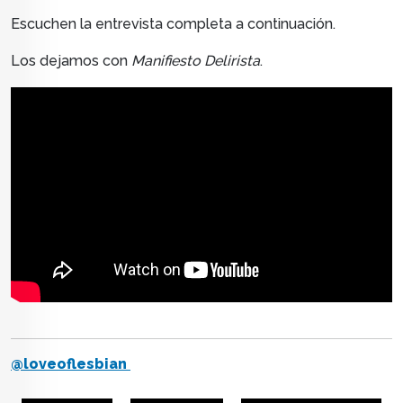
Escuchen la entrevista completa a continuación.
Los dejamos con
Manifiesto Delirista
.
@loveoflesbian