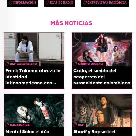
INFORMACIÓN
DIAS DE RADIO
ENTREVISTAS RADIÓNICA
MÁS NOTICIAS
RAP COLOMBIANO
GÉNERO URBANO
Frank Takuma abraza la
Catlo, el sonido del
identidad
neoperreo del
latinoamericana con
suroccidente colombiano
'InDios'
ELECTRONICA
RAP
Mental Soho: el dúo
Sharif y Rapsusklei