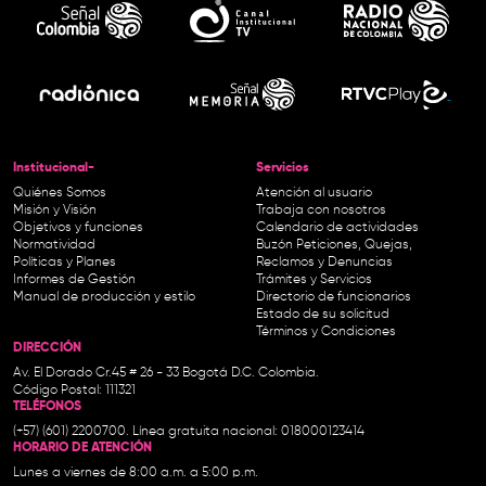
Institucional-
Servicios
Quiénes Somos
Atención al usuario
Misión y Visión
Trabaja con nosotros
Objetivos y funciones
Calendario de actividades
Normatividad
Buzón Peticiones, Quejas,
Políticas y Planes
Reclamos y Denuncias
Informes de Gestión
Trámites y Servicios
Manual de producción y estilo
Directorio de funcionarios
Estado de su solicitud
Términos y Condiciones
DIRECCIÓN
Av. El Dorado Cr.45 # 26 - 33 Bogotá D.C. Colombia.
Código Postal: 111321
TELÉFONOS
(+57) (601) 2200700. Línea gratuita nacional: 018000123414
HORARIO DE ATENCIÓN
Lunes a viernes de 8:00 a.m. a 5:00 p.m.