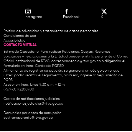
Instagram
Facebook
X
Política de privacidad y tratamiento de datos personales
Condiciones de uso
Accesibilidad
CONTACTO VIRTUAL
Estimado Ciudadano: Para radicar Peticiones, Quejas, Reclamos,
Solicitudes y Felicitaciones a la Entidad puede remitir lo pertinente al Correo
Oficial Institucional de RTVC
correspondencia@rtvc.gov.co
o diligenciar el
formulario en línea:
Contacto PQRSD.
Al momento de registrar su petición, se generará un código con el cual
usted podrá realizar el seguimiento, para ello, ingrese a:
Seguimiento de
PQRS
Asesor en línea: lunes 9:30 a.m. - 12 m.
(+57) (601) 2200700
Correo de notificaciones judiciales:
notificacionesjudiciales@rtvc.gov.co
Denuncias por actos de corrupción:
soytransparente@rtvc.gov.co