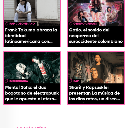
RAP COLOMBIANO
GÉNERO URBANO
Frank Takuma abraza la
Catlo, el sonido del
identidad
neoperreo del
latinoamericana con
suroccidente colombiano
'InDios'
ELECTRONICA
RAP
Mental Soho: el dúo
Sharif y Rapsusklei
bogotano de electropunk
presentan La música de
que le apuesta al eterno
los días rotos, un disco
presente con su álbum
que salda una promesa
Esotérika
de infancia