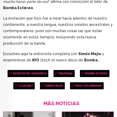
mucho hacer parte de eso
" afirma con convicción el líder de
Bomba Estéreo
.
La invitación que hizo fue a mirar hacia adentro de nuestro
contienente, a nuestra lengua, nuestros sonidos ancestrales y
contemporáneos, pues son muchas cosas las que están
ocurriendo en estos tiempos, incluyendo esta nueva
producción de la banda.
Escúchen aquí la entrevista completa con
Simón Mejía
y
enamórense de
AYO
(2017) el nuevo disco de
Bomba
...
ENTREVISTAS RADIÓNICA
NACIONAL
BOMBA ESTEREO
LI SAUMET
SIMÓN MEJÍA
ROCK COLOMBIANO
MÁS NOTICIAS