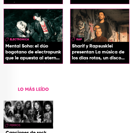
'InDios'
ELECTRONICA
RAP
Mental Soho: el dúo
Sharif y Rapsusklei
bogotano de electropunk
presentan La música de
que le apuesta al eterno
los días rotos, un disco
presente con su álbum
que salda una promesa
Esotérika
de infancia
LO MÁS LEÍDO
PERROS
Canciones de rock