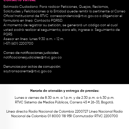
CONTACTO VIRTUAL
Estimado Ciudadano: Para radicar Peticiones, Quejas, Reclamos,
Solicitudes y Felicitaciones a la Entidad puede remitir lo pertinente al Correo
Oficial Institucional de RTVC
correspondencia@rtvc.gov.co
o diligenciar el
formulario en línea:
Contacto PQRSD.
Al momento de registrar su petición, se generará un código con el cual
usted podrá realizar el seguimiento, para ello, ingrese a:
Seguimiento de
PQRS
Asesor en línea: lunes 9:30 a.m. - 12 m.
(+57) (601) 2200700
Correo de notificaciones judiciales:
notificacionesjudiciales@rtvc.gov.co
Denuncias por actos de corrupción:
soytransparente@rtvc.gov.co
Horario de atención y entrega de premios:
Lunes a viernes de 8:30 a.m. a 1 p.m. y de 2:30 p.m. a 4:30 p.m.
RTVC Sistema de Medios Públicos, Carrera 45 # 26-33, Bogotá.
Línea directa Radio Nacional de Colombia 2200727 Línea Nacional Radio
Nacional de Colombia 01 8000 118 959. Conmutador RTVC 2200700