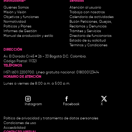
Institucional-
Servicios
Quiénes Somos
Atención al usuario
Misión y Visión
Trabaja con nosotros
Objetivos y funciones
Calendario de actividades
Normatividad
Buzón Peticiones, Quejas,
Políticas y Planes
Reclamos y Denuncias
Informes de Gestión
Trámites y Servicios
Manual de producción y estilo
Directorio de funcionarios
Estado de su solicitud
Términos y Condiciones
DIRECCIÓN
Av. El Dorado Cr.45 # 26 - 33 Bogotá D.C. Colombia.
Código Postal: 111321
TELÉFONOS
(+57) (601) 2200700. Línea gratuita nacional: 018000123414
HORARIO DE ATENCIÓN
Lunes a viernes de 8:00 a.m. a 5:00 p.m.
Instagram
Facebook
X
Política de privacidad y tratamiento de datos personales
Condiciones de uso
Accesibilidad