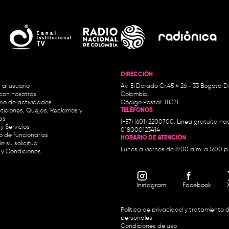
DIRECCIÓN
 al usuario
Av. El Dorado Cr.45 # 26 - 33 Bogotá D
con nosotros
Colombia.
io de actividades
Código Postal: 111321
TELÉFONOS
ticiones, Quejas, Reclamos y
as
(+57) (601) 2200700. Línea gratuita nac
y Servicios
018000123414
io de funcionarios
HORARIO DE ATENCIÓN
e su solicitud
Lunes a viernes de 8:00 a.m. a 5:00 p
 y Condiciones
Instagram
Facebook
Política de privacidad y tratamiento 
personales
Condiciones de uso