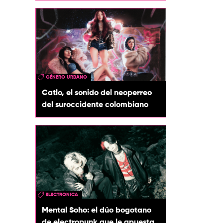
GÉNERO URBANO
Catlo, el sonido del neoperreo
del suroccidente colombiano
ELECTRONICA
Mental Soho: el dúo bogotano
de electropunk que le apuesta