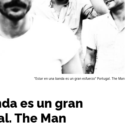
"Estar en una banda es un gran esfuerzo" Portugal. The Man
nda es un gran
al. The Man