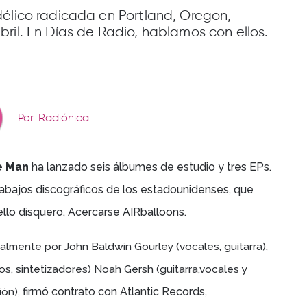
délico radicada en Portland, Oregon,
ril. En Días de Radio, hablamos con ellos.
Por: Radiónica
he Man
ha lanzado seis álbumes de estudio y tres EPs.
rabajos discográficos de los estadounidenses, que
ello disquero,
Acercarse AIRballoons.
almente por John Baldwin Gourley (vocales, guitarra),
os, sintetizadores) Noah Gersh (guitarra,vocales y
ón),
firmó contrato con Atlantic Records,