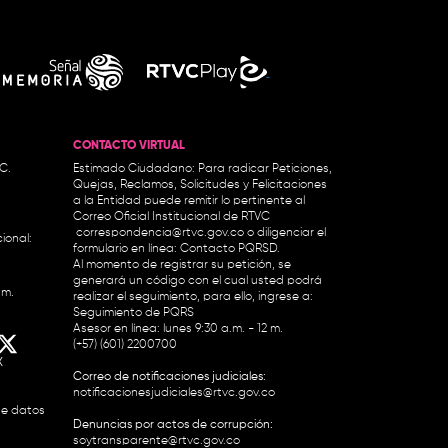
CONTACTO VIRTUAL
.C.
Estimado Ciudadano: Para radicar Peticiones,
Quejas, Reclamos, Solicitudes y Felicitaciones
a la Entidad puede remitir lo pertinente al
Correo Oficial Institucional de RTVC
correspondencia@rtvc.gov.co
o diligenciar el
ional:
formulario en línea:
Contacto PQRSD.
Al momento de registrar su petición, se
generará un código con el cual usted podrá
.m.
realizar el seguimiento, para ello, ingrese a:
Seguimiento de PQRS
Asesor en línea: lunes 9:30 a.m. - 12 m.
(+57) (601) 2200700
X
Correo de notificaciones judiciales:
notificacionesjudiciales@rtvc.gov.co
de datos
Denuncias por actos de corrupción:
soytransparente@rtvc.gov.co