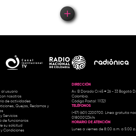
DIRECCIÓN
 al usuario
Av. El Dorado Cr.45 # 26 - 33 Bogotá D
con nosotros
Colombia.
io de actividades
Código Postal: 111321
TELÉFONOS
ticiones, Quejas, Reclamos y
as
(+57) (601) 2200700. Línea gratuita nac
y Servicios
018000123414
io de funcionarios
HORARIO DE ATENCIÓN
e su solicitud
Lunes a viernes de 8:00 a.m. a 5:00 p
 y Condiciones