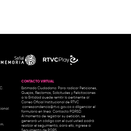
CONTACTO VIRTUAL
.C.
Estimado Ciudadano: Para radicar Peticiones,
Quejas, Reclamos, Solicitudes y Felicitaciones
a la Entidad puede remitir lo pertinente al
Correo Oficial Institucional de RTVC
correspondencia@rtvc.gov.co
o diligenciar el
ional:
formulario en línea:
Contacto PQRSD.
Al momento de registrar su petición, se
generará un código con el cual usted podrá
.m.
realizar el seguimiento, para ello, ingrese a:
Seguimiento de PQRS