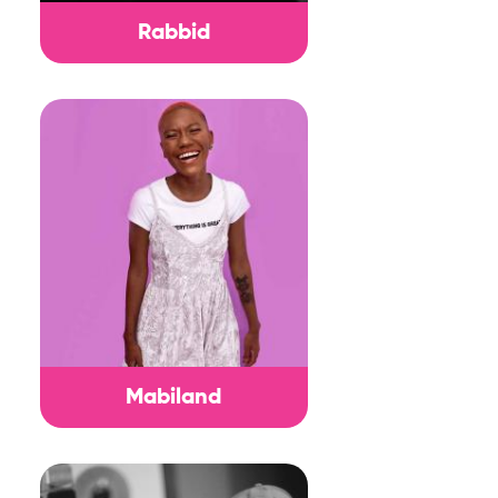
Rabbid
Mabiland