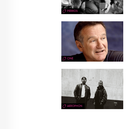
PERROS
CINE
AEROPHON