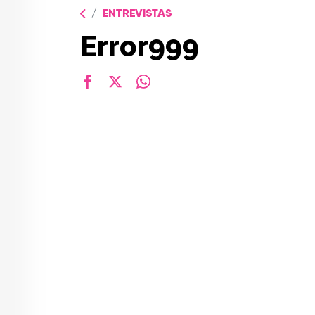
ENTREVISTAS
Error999
facebook
X
whatsapp