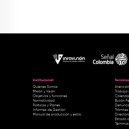
Institucional-
Servicios
Quiénes Somos
Atención
Misión y Visión
Trabaja 
Objetivos y funciones
Calendar
Normatividad
Buzón Pe
Políticas y Planes
Denunci
Informes de Gestión
Trámites 
Manual de producción y estilo
Director
Estado d
Términos