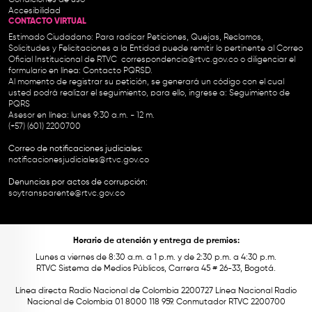
Condiciones de uso
Accesibilidad
CONTACTO VIRTUAL
Estimado Ciudadano: Para radicar Peticiones, Quejas, Reclamos,
Solicitudes y Felicitaciones a la Entidad puede remitir lo pertinente al Correo
Oficial Institucional de RTVC
correspondencia@rtvc.gov.co
o diligenciar el
formulario en línea:
Contacto PQRSD.
Al momento de registrar su petición, se generará un código con el cual
usted podrá realizar el seguimiento, para ello, ingrese a:
Seguimiento de
PQRS
Asesor en línea: lunes 9:30 a.m. - 12 m.
(+57) (601) 2200700
Correo de notificaciones judiciales:
notificacionesjudiciales@rtvc.gov.co
Denuncias por actos de corrupción:
soytransparente@rtvc.gov.co
Horario de atención y entrega de premios:
Lunes a viernes de 8:30 a.m. a 1 p.m. y de 2:30 p.m. a 4:30 p.m.
RTVC Sistema de Medios Públicos, Carrera 45 # 26-33, Bogotá.
Línea directa Radio Nacional de Colombia 2200727 Línea Nacional Radio
Nacional de Colombia 01 8000 118 959. Conmutador RTVC 2200700