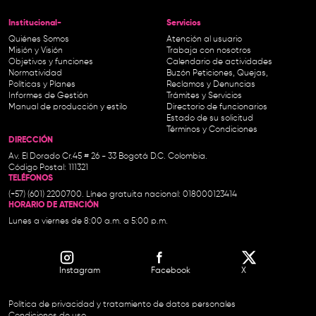
Institucional-
Servicios
Quiénes Somos
Atención al usuario
Misión y Visión
Trabaja con nosotros
Objetivos y funciones
Calendario de actividades
Normatividad
Buzón Peticiones, Quejas,
Políticas y Planes
Reclamos y Denuncias
Informes de Gestión
Trámites y Servicios
Manual de producción y estilo
Directorio de funcionarios
Estado de su solicitud
Términos y Condiciones
DIRECCIÓN
Av. El Dorado Cr.45 # 26 - 33 Bogotá D.C. Colombia.
Código Postal: 111321
TELÉFONOS
(+57) (601) 2200700. Línea gratuita nacional: 018000123414
HORARIO DE ATENCIÓN
Lunes a viernes de 8:00 a.m. a 5:00 p.m.
Instagram
Facebook
X
Política de privacidad y tratamiento de datos personales