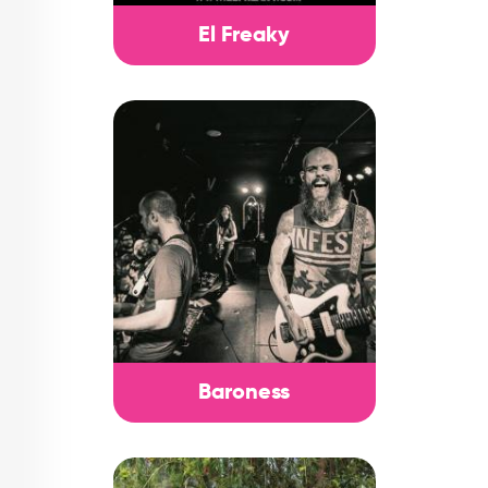
El Freaky
Baroness