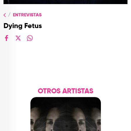
TOP
ENTREVISTAS
QUIÉNES SOMOS
Dying Fetus
CONTACTO
facebook
X
whatsapp
OTROS ARTISTAS