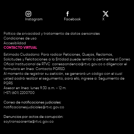
Instagram
Facebook
X
Política de privacidad y tratamiento de datos personales
Condiciones de uso
Accesibilidad
CONTACTO VIRTUAL
Estimado Ciudadano: Para radicar Peticiones, Quejas, Reclamos,
Solicitudes y Felicitaciones a la Entidad puede remitir lo pertinente al Correo
Oficial Institucional de RTVC
correspondencia@rtvc.gov.co
o diligenciar el
formulario en línea:
Contacto PQRSD.
Al momento de registrar su petición, se generará un código con el cual
usted podrá realizar el seguimiento, para ello, ingrese a:
Seguimiento de
PQRS
Asesor en línea: lunes 9:30 a.m. - 12 m.
(+57) (601) 2200700
Correo de notificaciones judiciales:
notificacionesjudiciales@rtvc.gov.co
Denuncias por actos de corrupción:
soytransparente@rtvc.gov.co