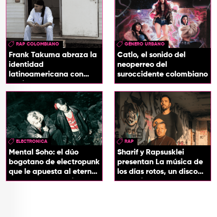
RAP COLOMBIANO
GÉNERO URBANO
Frank Takuma abraza la
Catlo, el sonido del
identidad
neoperreo del
latinoamericana con
suroccidente colombiano
'InDios'
ELECTRONICA
RAP
Mental Soho: el dúo
Sharif y Rapsusklei
bogotano de electropunk
presentan La música de
que le apuesta al eterno
los días rotos, un disco
presente con su álbum
que salda una promesa
Esotérika
de infancia