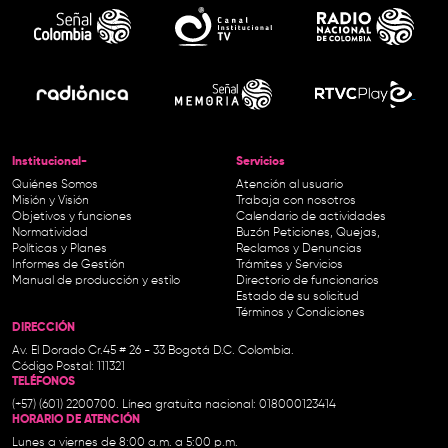
Institucional-
Servicios
Quiénes Somos
Atención al usuario
Misión y Visión
Trabaja con nosotros
Objetivos y funciones
Calendario de actividades
Normatividad
Buzón Peticiones, Quejas,
Políticas y Planes
Reclamos y Denuncias
Informes de Gestión
Trámites y Servicios
Manual de producción y estilo
Directorio de funcionarios
Estado de su solicitud
Términos y Condiciones
DIRECCIÓN
Av. El Dorado Cr.45 # 26 - 33 Bogotá D.C. Colombia.
Código Postal: 111321
TELÉFONOS
(+57) (601) 2200700. Línea gratuita nacional: 018000123414
HORARIO DE ATENCIÓN
Lunes a viernes de 8:00 a.m. a 5:00 p.m.