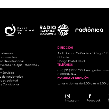
DIRECCIÓN
 al usuario
Av. El Dorado Cr.45 # 26 - 33 Bogotá D
con nosotros
Colombia.
io de actividades
Código Postal: 111321
TELÉFONOS
ticiones, Quejas, Reclamos y
as
(+57) (601) 2200700. Línea gratuita nac
y Servicios
018000123414
io de funcionarios
HORARIO DE ATENCIÓN
e su solicitud
Lunes a viernes de 8:00 a.m. a 5:00 p
 y Condiciones
Instagram
Facebook