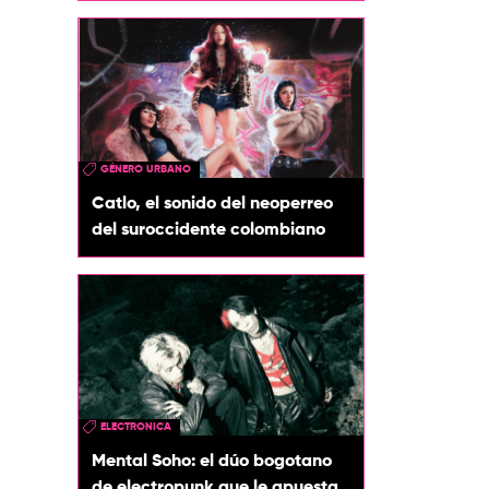
GÉNERO URBANO
Catlo, el sonido del neoperreo
del suroccidente colombiano
ELECTRONICA
Mental Soho: el dúo bogotano
de electropunk que le apuesta