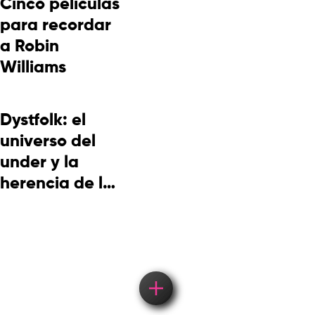
Cinco películas
para recordar
a Robin
Williams
Dystfolk: el
universo del
under y la
herencia de la
cultura
picotera