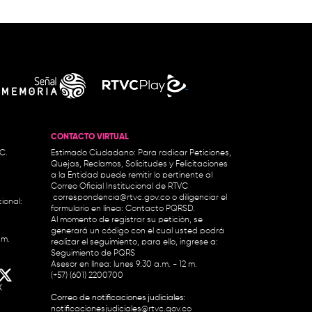
CONTACTO VIRTUAL
.C.
Estimado Ciudadano: Para radicar Peticiones,
Quejas, Reclamos, Solicitudes y Felicitaciones
a la Entidad puede remitir lo pertinente al
Correo Oficial Institucional de RTVC
correspondencia@rtvc.gov.co
o diligenciar el
ional:
formulario en línea:
Contacto PQRSD.
Al momento de registrar su petición, se
generará un código con el cual usted podrá
.m.
realizar el seguimiento, para ello, ingrese a:
Seguimiento de PQRS
Asesor en línea: lunes 9:30 a.m. - 12 m.
(+57) (601) 2200700
X
Correo de notificaciones judiciales:
notificacionesjudiciales@rtvc.gov.co