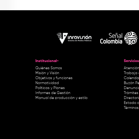
Institucional-
Servicios
Quiénes Somos
Atención
Misión y Visión
Trabaja 
Objetivos y funciones
Calendar
Normatividad
Buzón Pe
Políticas y Planes
Denunci
Informes de Gestión
Trámites 
Manual de producción y estilo
Director
Estado d
Términos