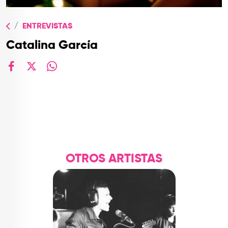
TOP
QUIÉNES SOMOS
ENTREVISTAS
Catalina García
CONTACTO
facebook
X
whatsapp
OTROS ARTISTAS