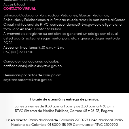
Condiciones de uso
Accesibilidad
CONTACTO VIRTUAL
Estimado Ciudadano: Para radicar Peticiones, Quejas, Reclamos,
Solicitudes y Felicitaciones a la Entidad puede remitir lo pertinente al Correo
Oficial Institucional de RTVC
correspondencia@rtvc.gov.co
o diligenciar el
formulario en línea:
Contacto PQRSD.
Al momento de registrar su petición, se generará un código con el cual
usted podrá realizar el seguimiento, para ello, ingrese a:
Seguimiento de
PQRS
Asesor en línea: lunes 9:30 a.m. - 12 m.
(+57) (601) 2200700
Correo de notificaciones judiciales:
notificacionesjudiciales@rtvc.gov.co
Denuncias por actos de corrupción:
soytransparente@rtvc.gov.co
Horario de atención y entrega de premios:
Lunes a viernes de 8:30 a.m. a 1 p.m. y de 2:30 p.m. a 4:30 p.m.
RTVC Sistema de Medios Públicos, Carrera 45 # 26-33, Bogotá.
Línea directa Radio Nacional de Colombia 2200727 Línea Nacional Radio
Nacional de Colombia 01 8000 118 959. Conmutador RTVC 2200700