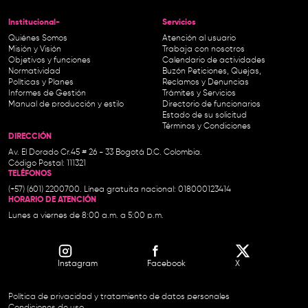
Institucional-
Servicios
Quiénes Somos
Atención al usuario
Misión y Visión
Trabaja con nosotros
Objetivos y funciones
Calendario de actividades
Normatividad
Buzón Peticiones, Quejas,
Políticas y Planes
Reclamos y Denuncias
Informes de Gestión
Trámites y Servicios
Manual de producción y estilo
Directorio de funcionarios
Estado de su solicitud
Términos y Condiciones
DIRECCIÓN
Av. El Dorado Cr.45 # 26 - 33 Bogotá D.C. Colombia.
Código Postal: 111321
TELÉFONOS
(+57) (601) 2200700. Línea gratuita nacional: 018000123414
HORARIO DE ATENCIÓN
Lunes a viernes de 8:00 a.m. a 5:00 p.m.
Instagram
Facebook
X
Política de privacidad y tratamiento de datos personales