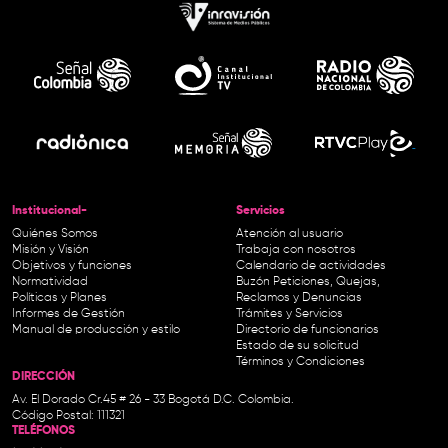
Institucional-
Servicios
Quiénes Somos
Atención al usuario
Misión y Visión
Trabaja con nosotros
Objetivos y funciones
Calendario de actividades
Normatividad
Buzón Peticiones, Quejas,
Políticas y Planes
Reclamos y Denuncias
Informes de Gestión
Trámites y Servicios
Manual de producción y estilo
Directorio de funcionarios
Estado de su solicitud
Términos y Condiciones
DIRECCIÓN
Av. El Dorado Cr.45 # 26 - 33 Bogotá D.C. Colombia.
Código Postal: 111321
TELÉFONOS