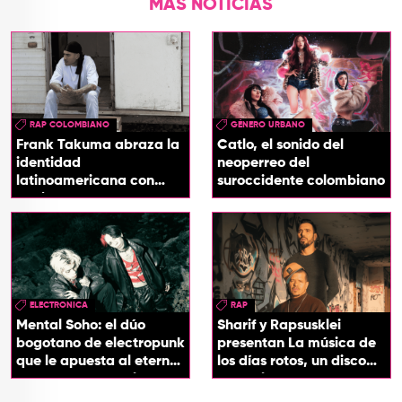
MÁS NOTICIAS
RAP COLOMBIANO
GÉNERO URBANO
Frank Takuma abraza la
Catlo, el sonido del
identidad
neoperreo del
latinoamericana con
suroccidente colombiano
'InDios'
ELECTRONICA
RAP
Mental Soho: el dúo
Sharif y Rapsusklei
bogotano de electropunk
presentan La música de
que le apuesta al eterno
los días rotos, un disco
presente con su álbum
que salda una promesa
Esotérika
de infancia