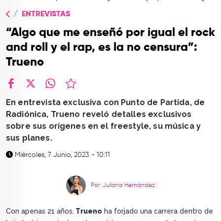
TOP
ENTREVISTAS
QUIÉNES SOMOS
“Algo que me enseñó por igual el rock
CONTACTO
and roll y el rap, es la no censura”:
Trueno
facebook
X
whatsapp
En entrevista exclusiva con Punto de Partida, de
Radiónica, Trueno reveló detalles exclusivos
sobre sus orígenes en el freestyle, su música y
sus planes.
Miércoles, 7 Junio, 2023 - 10:11
Por: Juliana Hernández
Con apenas 21 años,
Trueno
ha forjado una carrera dentro de