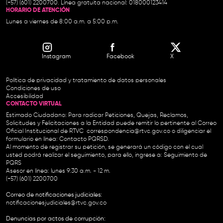
(+57) (601) 2200700. Línea gratuita nacional: 018000123414
HORARIO DE ATENCIÓN
Lunes a viernes de 8:00 a.m. a 5:00 p.m.
Instagram
Facebook
X
Política de privacidad y tratamiento de datos personales
Condiciones de uso
Accesibilidad
CONTACTO VIRTUAL
Estimado Ciudadano: Para radicar Peticiones, Quejas, Reclamos,
Solicitudes y Felicitaciones a la Entidad puede remitir lo pertinente al Correo
Oficial Institucional de RTVC
correspondencia@rtvc.gov.co
o diligenciar el
formulario en línea:
Contacto PQRSD.
Al momento de registrar su petición, se generará un código con el cual
usted podrá realizar el seguimiento, para ello, ingrese a:
Seguimiento de
PQRS
Asesor en línea: lunes 9:30 a.m. - 12 m.
(+57) (601) 2200700
Correo de notificaciones judiciales:
notificacionesjudiciales@rtvc.gov.co
Denuncias por actos de corrupción: