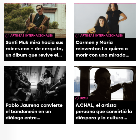
ARTISTAS INTERNACIONALES
ARTISTAS INTERNACIONALES
Santi Muk mira hacia sus
Carmen y María
raíces con + de cerquita,
reinventan La quiero a
un álbum que revive el
morir con una mirada
origen de sus canciones
entre el flamenco y el
soul
PERU
Pablo Jaurena convierte
A.CHAL, el artista
el bandoneón en un
peruano que convirtió la
diálogo entre
diáspora y la cultura
generaciones con el
chicha en su sonido
videoclip de Un dios
hecho cenizas