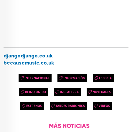
djangodjango.co.uk
becausemusic.co.uk
INTERNACIONAL
INFORMACIÓN
ESCOCIA
REINO UNIDO
INGLATERRA
NOVEDADES
ESTRENOS
TARDES RADIÓNICA
VIDEOS
MÁS NOTICIAS