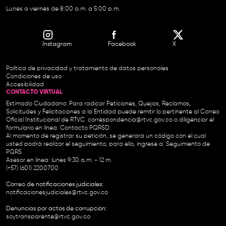
Lunes a viernes de 8:00 a.m. a 5:00 p.m.
Instagram
Facebook
X
Política de privacidad y tratamiento de datos personales
Condiciones de uso
Accesibilidad
CONTACTO VIRTUAL
Estimado Ciudadano: Para radicar Peticiones, Quejas, Reclamos,
Solicitudes y Felicitaciones a la Entidad puede remitir lo pertinente al Correo
Oficial Institucional de RTVC
correspondencia@rtvc.gov.co
o diligenciar el
formulario en línea:
Contacto PQRSD.
Al momento de registrar su petición, se generará un código con el cual
usted podrá realizar el seguimiento, para ello, ingrese a:
Seguimiento de
PQRS
Asesor en línea: lunes 9:30 a.m. - 12 m.
(+57) (601) 2200700
Correo de notificaciones judiciales:
notificacionesjudiciales@rtvc.gov.co
Denuncias por actos de corrupción:
soytransparente@rtvc.gov.co