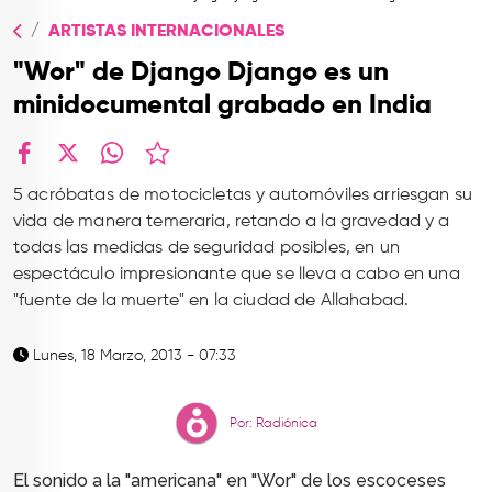
TOP
ARTISTAS INTERNACIONALES
QUIÉNES SOMOS
"Wor" de Django Django es un
CONTACTO
minidocumental grabado en India
facebook
X
whatsapp
5 acróbatas de motocicletas y automóviles arriesgan su
vida de manera temeraria, retando a la gravedad y a
todas las medidas de seguridad posibles, en un
espectáculo impresionante que se lleva a cabo en una
"fuente de la muerte" en la ciudad de Allahabad.
Lunes, 18 Marzo, 2013 - 07:33
Por: Radiónica
El sonido a la "americana" en "Wor" de los escoceses