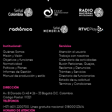
Institucional-
Servicios
Quiénes Somos
Atención al usuario
Misión y Visión
Trabaja con nosotros
Objetivos y funciones
Calendario de actividades
Normatividad
Buzón Peticiones, Quejas,
Políticas y Planes
Reclamos y Denuncias
Informes de Gestión
Trámites y Servicios
Manual de producción y estilo
Directorio de funcionarios
Estado de su solicitud
Términos y Condiciones
DIRECCIÓN
Av. El Dorado Cr.45 # 26 - 33 Bogotá D.C. Colombia.
Código Postal: 111321
TELÉFONOS
(+57) (601) 2200700. Línea gratuita nacional: 018000123414
HORARIO DE ATENCIÓN