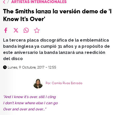
ARTISTAS INTERNACIONALES
TOP
The Smiths lanza la versión demo de 'I
QUIÉNES SOMOS
Know It's Over'
CONTACTO
facebook
X
whatsapp
La tercera placa discográfica de la emblemática
banda inglesa ya cumpió 31 años y a propósito de
este aniversario la banda lanzará una reedición
del disco
Lunes, 9 Octubre, 2017 - 12:55
Por: Camila Rivas Estrada
"And I know it's over, still I cling
I don't know where else I can go
Over and over and over..."