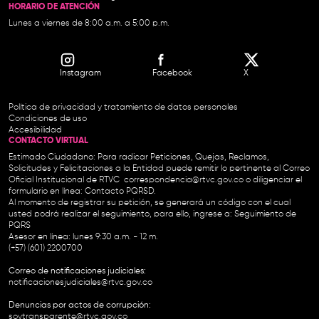
HORARIO DE ATENCIÓN
Lunes a viernes de 8:00 a.m. a 5:00 p.m.
Instagram
Facebook
X
Política de privacidad y tratamiento de datos personales
Condiciones de uso
Accesibilidad
CONTACTO VIRTUAL
Estimado Ciudadano: Para radicar Peticiones, Quejas, Reclamos,
Solicitudes y Felicitaciones a la Entidad puede remitir lo pertinente al Correo
Oficial Institucional de RTVC
correspondencia@rtvc.gov.co
o diligenciar el
formulario en línea:
Contacto PQRSD.
Al momento de registrar su petición, se generará un código con el cual
usted podrá realizar el seguimiento, para ello, ingrese a:
Seguimiento de
PQRS
Asesor en línea: lunes 9:30 a.m. - 12 m.
(+57) (601) 2200700
Correo de notificaciones judiciales:
notificacionesjudiciales@rtvc.gov.co
Denuncias por actos de corrupción:
soytransparente@rtvc.gov.co