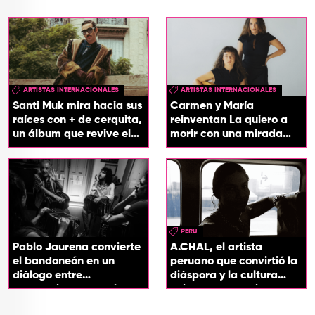
ARTISTAS INTERNACIONALES
ARTISTAS INTERNACIONALES
Santi Muk mira hacia sus
Carmen y María
raíces con + de cerquita,
reinventan La quiero a
un álbum que revive el
morir con una mirada
origen de sus canciones
entre el flamenco y el
soul
PERU
Pablo Jaurena convierte
A.CHAL, el artista
el bandoneón en un
peruano que convirtió la
diálogo entre
diáspora y la cultura
generaciones con el
chicha en su sonido
videoclip de Un dios