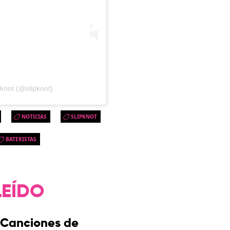
knot (@slipknot)
NOTICIAS
SLIPKNOT
BATERISTAS
LEÍDO
Canciones de