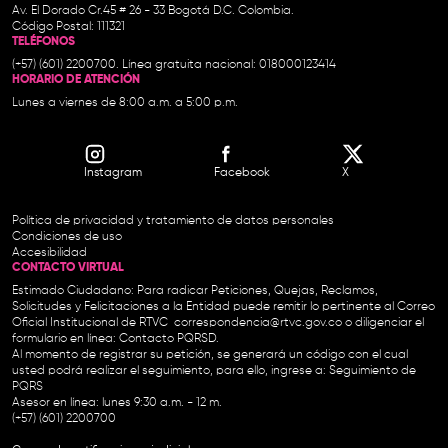
Av. El Dorado Cr.45 # 26 - 33 Bogotá D.C. Colombia.
Código Postal: 111321
TELÉFONOS
(+57) (601) 2200700. Línea gratuita nacional: 018000123414
HORARIO DE ATENCIÓN
Lunes a viernes de 8:00 a.m. a 5:00 p.m.
Instagram
Facebook
X
Política de privacidad y tratamiento de datos personales
Condiciones de uso
Accesibilidad
CONTACTO VIRTUAL
Estimado Ciudadano: Para radicar Peticiones, Quejas, Reclamos,
Solicitudes y Felicitaciones a la Entidad puede remitir lo pertinente al Correo
Oficial Institucional de RTVC
correspondencia@rtvc.gov.co
o diligenciar el
formulario en línea:
Contacto PQRSD.
Al momento de registrar su petición, se generará un código con el cual
usted podrá realizar el seguimiento, para ello, ingrese a:
Seguimiento de
PQRS
Asesor en línea: lunes 9:30 a.m. - 12 m.
(+57) (601) 2200700