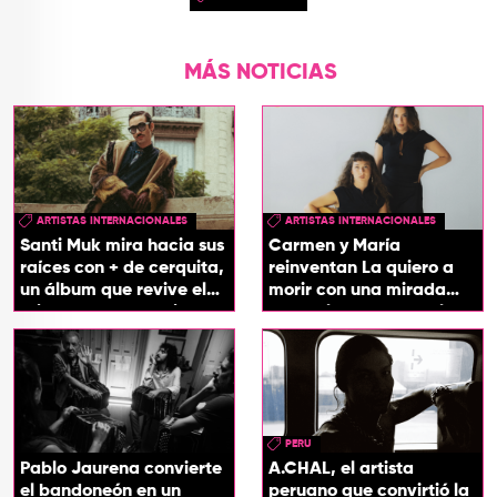
MÁS NOTICIAS
ARTISTAS INTERNACIONALES
ARTISTAS INTERNACIONALES
Santi Muk mira hacia sus
Carmen y María
raíces con + de cerquita,
reinventan La quiero a
un álbum que revive el
morir con una mirada
origen de sus canciones
entre el flamenco y el
soul
PERU
Pablo Jaurena convierte
A.CHAL, el artista
el bandoneón en un
peruano que convirtió la