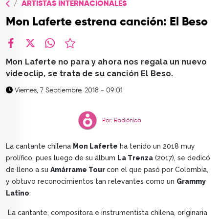
ARTISTAS INTERNACIONALES
TOP
Mon Laferte estrena canción: El Beso
QUIÉNES SOMOS
CONTACTO
facebook
X
whatsapp
Mon Laferte no para y ahora nos regala un nuevo
videoclip, se trata de su canción El Beso.
Viernes, 7 Septiembre, 2018 - 09:01
Por: Radiónica
La cantante chilena
Mon Laferte
ha tenido un 2018 muy
prolífico, pues luego de su álbum
La Trenza
(2017), se dedicó
de lleno a su
Amárrame Tour
con el que pasó por Colombia,
y obtuvo reconocimientos tan relevantes como un
Grammy
Latino
.
La cantante, compositora e instrumentista chilena, originaria