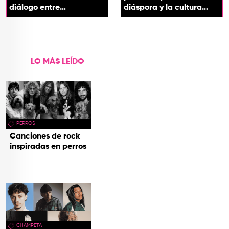
diálogo entre
diáspora y la cultura
generaciones con el
chicha en su sonido
videoclip de Un dios
hecho cenizas
LO MÁS LEÍDO
PERROS
Canciones de rock
inspiradas en perros
CHAMPETA