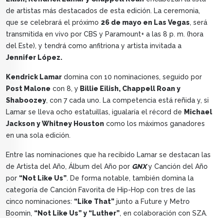
de artistas más destacados de esta edición. La ceremonia,
que se celebrará el próximo
26 de mayo en Las Vegas
, será
transmitida en vivo por CBS y Paramount+ a las 8 p. m. (hora
del Este), y tendrá como anfitriona y artista invitada a
Jennifer López.
Kendrick Lamar
domina con 10 nominaciones, seguido por
Post Malone
con 8, y
Billie Eilish, Chappell Roan y
Shaboozey
, con 7 cada uno. La competencia está reñida y, si
Lamar se lleva ocho estatuillas, igualaría el récord de
Michael
Jackson y Whitney Houston
como los máximos ganadores
en una sola edición.
Entre las nominaciones que ha recibido Lamar se destacan las
de Artista del Año, Álbum del Año por
GNX
y Canción del Año
por
“Not Like Us”
. De forma notable, también domina la
categoría de Canción Favorita de Hip-Hop con tres de las
cinco nominaciones:
“Like That”
junto a Future y Metro
Boomin,
“Not Like Us” y “Luther”
, en colaboración con SZA.