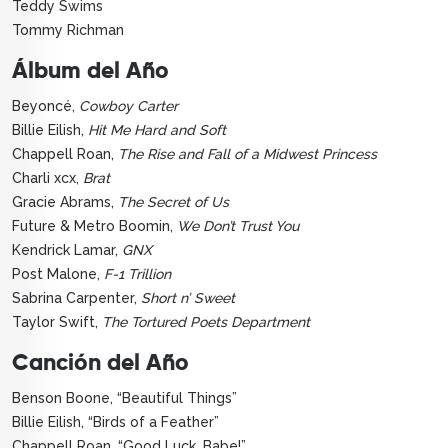
Teddy Swims
Tommy Richman
Álbum del Año
Beyoncé,
Cowboy Carter
Billie Eilish,
Hit Me Hard and Soft
Chappell Roan,
The Rise and Fall of a Midwest Princess
Charli xcx,
Brat
Gracie Abrams,
The Secret of Us
Future & Metro Boomin,
We Don’t Trust You
Kendrick Lamar,
GNX
Post Malone,
F-1 Trillion
Sabrina Carpenter,
Short n’ Sweet
Taylor Swift,
The Tortured Poets Department
Canción del Año
Benson Boone, “Beautiful Things”
Billie Eilish, “Birds of a Feather”
Chappell Roan, “Good Luck, Babe!”