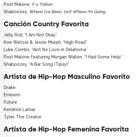
Post Malone,
F-1 Trillion
Shaboozey,
Where I’ve Been, Isn’t Where I’m Going
Canción Country Favorita
Jelly Roll, “I Am Not Okay”
Koe Wetzel & Jessie Murph, “High Road”
Luke Combs, “Ain’t No Love in Oklahoma”
Post Malone featuring Morgan Wallen, “I Had Some Help”
Shaboozey, “A Bar Song (Tipsy)”
Artista de Hip-Hop Masculino Favorito
Drake
Eminem
Future
Kendrick Lamar
Tyler, The Creator
Artista de Hip-Hop Femenina Favorita