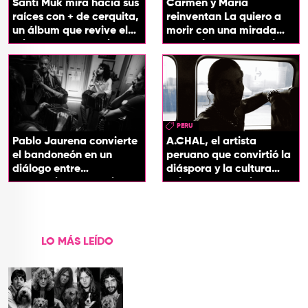
Santi Muk mira hacia sus
Carmen y María
raíces con + de cerquita,
reinventan La quiero a
un álbum que revive el
morir con una mirada
origen de sus canciones
entre el flamenco y el
soul
PERU
Pablo Jaurena convierte
A.CHAL, el artista
el bandoneón en un
peruano que convirtió la
diálogo entre
diáspora y la cultura
generaciones con el
chicha en su sonido
videoclip de Un dios
hecho cenizas
LO MÁS LEÍDO