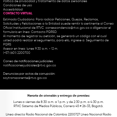
Política de privacidad y tratamiento de datos personales
Condiciones de uso
Accesibilidad
CONTACTO VIRTUAL
Estimado Ciudadano: Para radicar Peticiones, Quejas, Reclamos,
Solicitudes y Felicitaciones a la Entidad puede remitir lo pertinente al Correo
Oficial Institucional de RTVC
correspondencia@rtvc.gov.co
o diligenciar el
formulario en línea:
Contacto PQRSD.
Al momento de registrar su petición, se generará un código con el cual
usted podrá realizar el seguimiento, para ello, ingrese a:
Seguimiento de
PQRS
Asesor en línea: lunes 9:30 a.m. - 12 m.
(+57) (601) 2200700
Correo de notificaciones judiciales:
notificacionesjudiciales@rtvc.gov.co
Denuncias por actos de corrupción:
soytransparente@rtvc.gov.co
Horario de atención y entrega de premios:
Lunes a viernes de 8:30 a.m. a 1 p.m. y de 2:30 p.m. a 4:30 p.m.
RTVC Sistema de Medios Públicos, Carrera 45 # 26-33, Bogotá.
Línea directa Radio Nacional de Colombia 2200727 Línea Nacional Radio