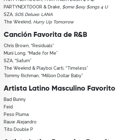
PARTYNEXTDOOR & Drake,
$ome $exy $ongs 4 U
SZA,
SOS Deluxe: LANA
The Weeknd,
Hurry Up Tomorrow
Canción Favorita de R&B
Chris Brown, “Residuals”
Muni Long, “Made for Me”
SZA, “Saturn”
The Weeknd & Playboi Carti, “Timeless”
Tommy Richman, “Million Dollar Baby”
Artista Latino Masculino Favorito
Bad Bunny
Feid
Peso Pluma
Rauw Alejandro
Tito Double P