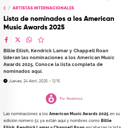
TOP
ARTISTAS INTERNACIONALES
QUIÉNES SOMOS
Lista de nominados a los American
CONTACTO
Music Awards 2025
facebook
X
whatsapp
Billie Eilish, Kendrick Lamar y Chappell Roan
lideran las nominaciones a los American Music
Awards 2025. Conoce la lista completa de
nominados aquí.
Jueves, 24 Abril, 2025 - 12:15
Por: Radiónica
Las nominaciones a los
American Music Awards 2025
en su
edición número 51 ya están aquí y nombres como
Billie
Eilish, Kendrick Lamar y Chappell Roan
encabezan la lista