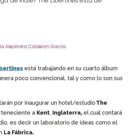
ga de indie? The Libertines está de
ría Alejandra Calderón García
bertines
está trabajando en su cuarto álbum
anera poco convencional, tal y como lo son sus
arán por inaugurar un hotel/estudio
The
perteneciente a
Kent
,
Inglaterra,
el cual contará
dio, es decir un laboratorio de ideas como el
n
La Fábrica.