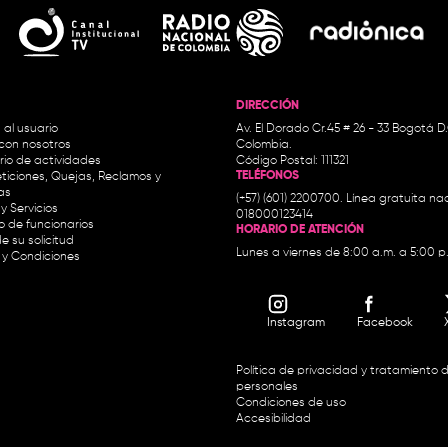
DIRECCIÓN
 al usuario
Av. El Dorado Cr.45 # 26 - 33 Bogotá D
con nosotros
Colombia.
io de actividades
Código Postal: 111321
TELÉFONOS
ticiones, Quejas, Reclamos y
as
(+57) (601) 2200700. Línea gratuita nac
y Servicios
018000123414
io de funcionarios
HORARIO DE ATENCIÓN
e su solicitud
Lunes a viernes de 8:00 a.m. a 5:00 p
 y Condiciones
Instagram
Facebook
Política de privacidad y tratamiento 
personales
Condiciones de uso
Accesibilidad