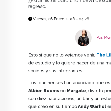
¿Están listos para una nueva descar
regreso.
Viernes, 26 Enero, 2018 - 04:26
Por: Ma
Esto sí que no lo veíamos venir.
The Li
de estudio y lo quiere hacer de una m
sonidos y sus integrantes…
Los londinenses han anunciado que est
Albion Rooms
en
Margate
, distrito 
con diez habitaciones, un bar y un estu
que creo en su tiempo
Andy Warhol
e