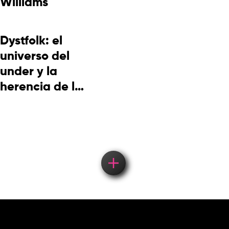
Williams
Dystfolk: el
universo del
under y la
herencia de la
cultura
picotera