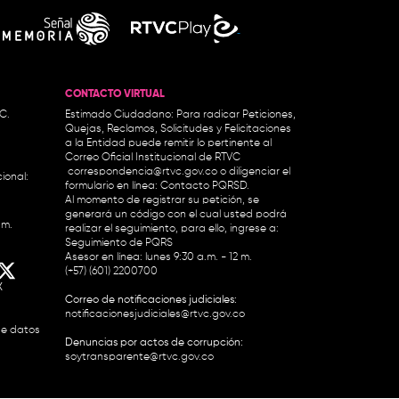
CONTACTO VIRTUAL
.C.
Estimado Ciudadano: Para radicar Peticiones,
Quejas, Reclamos, Solicitudes y Felicitaciones
a la Entidad puede remitir lo pertinente al
Correo Oficial Institucional de RTVC
correspondencia@rtvc.gov.co
o diligenciar el
ional:
formulario en línea:
Contacto PQRSD.
Al momento de registrar su petición, se
generará un código con el cual usted podrá
.m.
realizar el seguimiento, para ello, ingrese a:
Seguimiento de PQRS
Asesor en línea: lunes 9:30 a.m. - 12 m.
(+57) (601) 2200700
X
Correo de notificaciones judiciales:
notificacionesjudiciales@rtvc.gov.co
de datos
Denuncias por actos de corrupción:
soytransparente@rtvc.gov.co