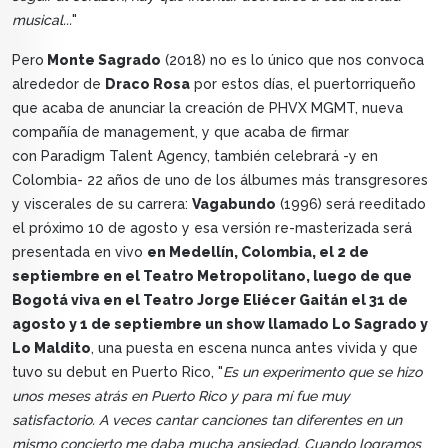
musical...
"
Pero
Monte Sagrado
(2018) no es lo único que nos convoca
alrededor de
Draco Rosa
por estos días, el puertorriqueño
que acaba de anunciar la creación de PHVX MGMT, nueva
compañía de management, y que acaba de firmar
con Paradigm Talent Agency, también celebrará -y en
Colombia- 22 años de uno de los álbumes más transgresores
y viscerales de su carrera:
Vagabundo
(1996) será reeditado
el próximo 10 de agosto y esa versión re-masterizada será
presentada en vivo
en Medellín, Colombia, el 2 de
septiembre en el Teatro Metropolitano, luego de que
Bogotá viva en el Teatro Jorge Eliécer Gaitán el 31 de
agosto y 1 de septiembre un show llamado Lo Sagrado y
Lo Maldito
, una puesta en escena nunca antes vivida y que
tuvo su debut en Puerto Rico, "
Es un experimento que se hizo
unos meses atrás en Puerto Rico y para mí fue muy
satisfactorio. A veces cantar canciones tan diferentes en un
mismo concierto me daba mucha ansiedad. Cuando logramos