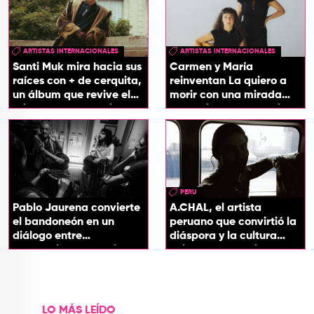
ARTISTAS INTERNACIONALES
ARTISTAS INTERNACIONALES
Santi Muk mira hacia sus
Carmen y María
raíces con + de cerquita,
reinventan La quiero a
un álbum que revive el
morir con una mirada
origen de sus canciones
entre el flamenco y el
soul
PERU
Pablo Jaurena convierte
A.CHAL, el artista
el bandoneón en un
peruano que convirtió la
diálogo entre
diáspora y la cultura
generaciones con el
chicha en su sonido
videoclip de Un dios
hecho cenizas
LO MÁS LEÍDO