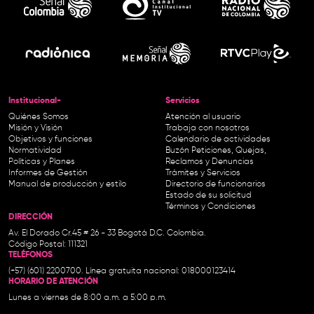
Institucional-
Servicios
Quiénes Somos
Atención al usuario
Misión y Visión
Trabaja con nosotros
Objetivos y funciones
Calendario de actividades
Normatividad
Buzón Peticiones, Quejas,
Políticas y Planes
Reclamos y Denuncias
Informes de Gestión
Trámites y Servicios
Manual de producción y estilo
Directorio de funcionarios
Estado de su solicitud
Términos y Condiciones
DIRECCIÓN
Av. El Dorado Cr.45 # 26 - 33 Bogotá D.C. Colombia.
Código Postal: 111321
TELÉFONOS
(+57) (601) 2200700. Línea gratuita nacional: 018000123414
HORARIO DE ATENCIÓN
Lunes a viernes de 8:00 a.m. a 5:00 p.m.