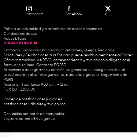
Instagram
Facebook
X
Política de privacidad y tratamiento de datos personales
Condiciones de uso
Accesibilidad
CONTACTO VIRTUAL
Estimado Ciudadano: Para radicar Peticiones, Quejas, Reclamos,
Solicitudes y Felicitaciones a la Entidad puede remitir lo pertinente al Correo
Oficial Institucional de RTVC
correspondencia@rtvc.gov.co
o diligenciar el
formulario en línea:
Contacto PQRSD.
Al momento de registrar su petición, se generará un código con el cual
usted podrá realizar el seguimiento, para ello, ingrese a:
Seguimiento de
PQRS
Asesor en línea: lunes 9:30 a.m. - 12 m.
(+57) (601) 2200700
Correo de notificaciones judiciales:
notificacionesjudiciales@rtvc.gov.co
Denuncias por actos de corrupción:
soytransparente@rtvc.gov.co