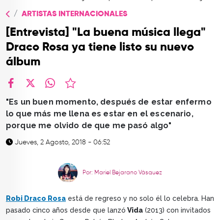
TOP
ARTISTAS INTERNACIONALES
QUIÉNES SOMOS
[Entrevista] "La buena música llega"
CONTACTO
Draco Rosa ya tiene listo su nuevo
álbum
facebook
X
whatsapp
"Es un buen momento, después de estar enfermo
lo que más me llena es estar en el escenario,
porque me olvido de que me pasó algo"
Jueves, 2 Agosto, 2018 - 06:52
Por: Mariel Bejarano Vásquez
Robi Draco Rosa
está de regreso y no solo él lo celebra. Han
pasado cinco años desde que lanzó
Vida
(2013) con invitados