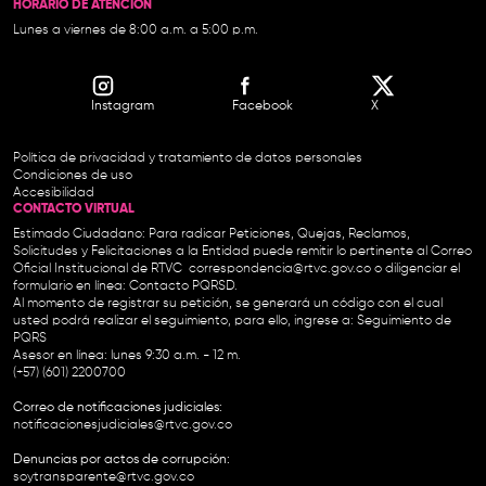
HORARIO DE ATENCIÓN
Lunes a viernes de 8:00 a.m. a 5:00 p.m.
Instagram
Facebook
X
Política de privacidad y tratamiento de datos personales
Condiciones de uso
Accesibilidad
CONTACTO VIRTUAL
Estimado Ciudadano: Para radicar Peticiones, Quejas, Reclamos,
Solicitudes y Felicitaciones a la Entidad puede remitir lo pertinente al Correo
Oficial Institucional de RTVC
correspondencia@rtvc.gov.co
o diligenciar el
formulario en línea:
Contacto PQRSD.
Al momento de registrar su petición, se generará un código con el cual
usted podrá realizar el seguimiento, para ello, ingrese a:
Seguimiento de
PQRS
Asesor en línea: lunes 9:30 a.m. - 12 m.
(+57) (601) 2200700
Correo de notificaciones judiciales:
notificacionesjudiciales@rtvc.gov.co
Denuncias por actos de corrupción:
soytransparente@rtvc.gov.co