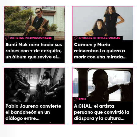
ARTISTAS INTERNACIONALES
ARTISTAS INTERNACIONALES
Santi Muk mira hacia sus
Carmen y María
raíces con + de cerquita,
reinventan La quiero a
un álbum que revive el
morir con una mirada
origen de sus canciones
entre el flamenco y el
soul
PERU
Pablo Jaurena convierte
A.CHAL, el artista
el bandoneón en un
peruano que convirtió la
diálogo entre
diáspora y la cultura
generaciones con el
chicha en su sonido
videoclip de Un dios
hecho cenizas