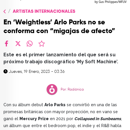
by Gus Philippas/WFUV
TOP
ARTISTAS INTERNACIONALES
QUIÉNES SOMOS
En ‘Weightless’ Arlo Parks no se
CONTACTO
conforma con “migajas de afecto”
facebook
X
whatsapp
Este es el primer lanzamiento del que será su
próximo trabajo discográfico ‘My Soft Machine’.
Jueves, 19 Enero, 2023 - 03:36
Por: Radiónica
Con su álbum debut
Arlo Parks
se convirtió en una de las
promesas británicas con mayor proyección, no en vano se
ganó el
Mercury
Prize
en 2021 por
Collapsed in Sunbeams
,
un álbum que entre el bedroom pop, el indie y el R&B habla