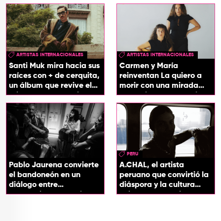
ARTISTAS INTERNACIONALES
ARTISTAS INTERNACIONALES
Santi Muk mira hacia sus
Carmen y María
raíces con + de cerquita,
reinventan La quiero a
un álbum que revive el
morir con una mirada
origen de sus canciones
entre el flamenco y el
soul
PERU
Pablo Jaurena convierte
A.CHAL, el artista
el bandoneón en un
peruano que convirtió la
diálogo entre
diáspora y la cultura
generaciones con el
chicha en su sonido
videoclip de Un dios
hecho cenizas