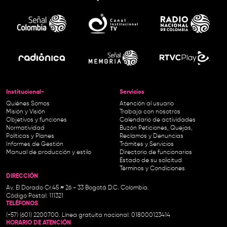
Institucional-
Servicios
Quiénes Somos
Atención al usuario
Misión y Visión
Trabaja con nosotros
Objetivos y funciones
Calendario de actividades
Normatividad
Buzón Peticiones, Quejas,
Políticas y Planes
Reclamos y Denuncias
Informes de Gestión
Trámites y Servicios
Manual de producción y estilo
Directorio de funcionarios
Estado de su solicitud
Términos y Condiciones
DIRECCIÓN
Av. El Dorado Cr.45 # 26 - 33 Bogotá D.C. Colombia.
Código Postal: 111321
TELÉFONOS
(+57) (601) 2200700. Línea gratuita nacional: 018000123414
HORARIO DE ATENCIÓN