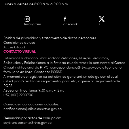
Lunes a viernes de 8:00 a.m. a 5:00 p.m.
Instagram
Facebook
X
Política de privacidad y tratamiento de datos personales
Condiciones de uso
Accesibilidad
CONTACTO VIRTUAL
Estimado Ciudadano: Para radicar Peticiones, Quejas, Reclamos,
Solicitudes y Felicitaciones a la Entidad puede remitir lo pertinente al Correo
Oficial Institucional de RTVC
correspondencia@rtvc.gov.co
o diligenciar el
formulario en línea:
Contacto PQRSD.
Al momento de registrar su petición, se generará un código con el cual
usted podrá realizar el seguimiento, para ello, ingrese a:
Seguimiento de
PQRS
Asesor en línea: lunes 9:30 a.m. - 12 m.
(+57) (601) 2200700
Correo de notificaciones judiciales:
notificacionesjudiciales@rtvc.gov.co
Denuncias por actos de corrupción:
soytransparente@rtvc.gov.co