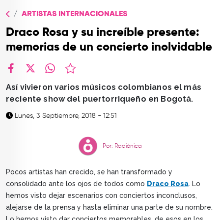
TOP
ARTISTAS INTERNACIONALES
QUIÉNES SOMOS
Draco Rosa y su increíble presente:
CONTACTO
memorias de un concierto inolvidable
facebook
X
whatsapp
Así vivieron varios músicos colombianos el más
reciente show del puertorriqueño en Bogotá.
Lunes, 3 Septiembre, 2018 - 12:51
Por: Radiónica
Pocos artistas han crecido, se han transformado y
consolidado ante los ojos de todos como
Draco Rosa
. Lo
hemos visto dejar escenarios con conciertos inconclusos,
alejarse de la prensa y hasta eliminar una parte de su nombre.
Lo hemos visto dar conciertos memorables, de esos en los