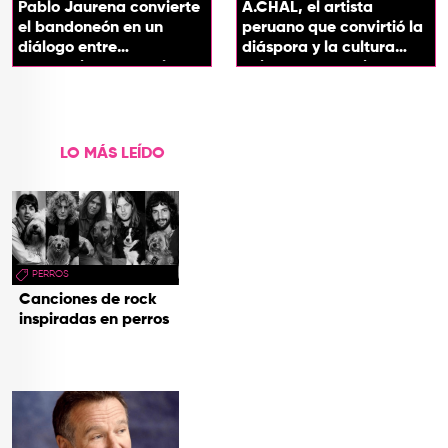
Pablo Jaurena convierte
A.CHAL, el artista
el bandoneón en un
peruano que convirtió la
diálogo entre
diáspora y la cultura
generaciones con el
chicha en su sonido
videoclip de Un dios
hecho cenizas
LO MÁS LEÍDO
PERROS
Canciones de rock
inspiradas en perros