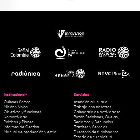
Institucional-
Servicios
Quiénes Somos
Atención al usuario
Misión y Visión
Trabaja con nosotros
Objetivos y funciones
Calendario de actividades
Normatividad
Buzón Peticiones, Quejas,
Políticas y Planes
Reclamos y Denuncias
Informes de Gestión
Trámites y Servicios
Manual de producción y estilo
Directorio de funcionarios
Estado de su solicitud