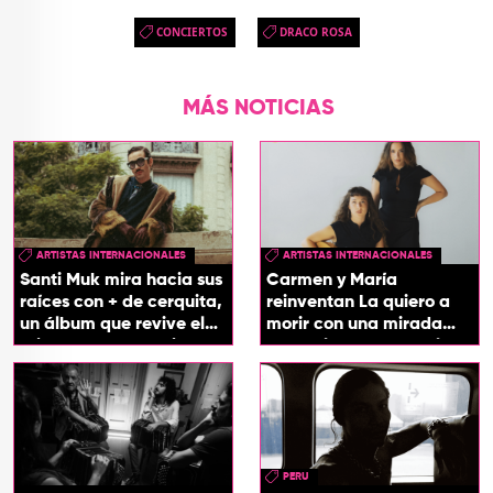
CONCIERTOS
DRACO ROSA
MÁS NOTICIAS
ARTISTAS INTERNACIONALES
ARTISTAS INTERNACIONALES
Santi Muk mira hacia sus
Carmen y María
raíces con + de cerquita,
reinventan La quiero a
un álbum que revive el
morir con una mirada
origen de sus canciones
entre el flamenco y el
soul
PERU