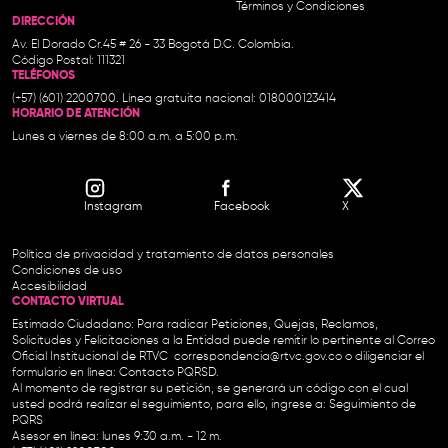
Términos y Condiciones
DIRECCIÓN
Av. El Dorado Cr.45 # 26 - 33 Bogotá D.C. Colombia.
Código Postal: 111321
TELÉFONOS
(+57) (601) 2200700. Línea gratuita nacional: 018000123414
HORARIO DE ATENCIÓN
Lunes a viernes de 8:00 a.m. a 5:00 p.m.
Instagram
Facebook
X
Política de privacidad y tratamiento de datos personales
Condiciones de uso
Accesibilidad
CONTACTO VIRTUAL
Estimado Ciudadano: Para radicar Peticiones, Quejas, Reclamos,
Solicitudes y Felicitaciones a la Entidad puede remitir lo pertinente al Correo
Oficial Institucional de RTVC
correspondencia@rtvc.gov.co
o diligenciar el
formulario en línea:
Contacto PQRSD.
Al momento de registrar su petición, se generará un código con el cual
usted podrá realizar el seguimiento, para ello, ingrese a:
Seguimiento de
PQRS
Asesor en línea: lunes 9:30 a.m. - 12 m.