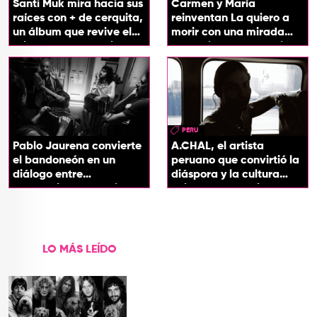
Santi Muk mira hacia sus
Carmen y María
raíces con + de cerquita,
reinventan La quiero a
un álbum que revive el
morir con una mirada
origen de sus canciones
entre el flamenco y el
soul
PERU
Pablo Jaurena convierte
A.CHAL, el artista
el bandoneón en un
peruano que convirtió la
diálogo entre
diáspora y la cultura
generaciones con el
chicha en su sonido
videoclip de Un dios
hecho cenizas
LO MÁS LEÍDO