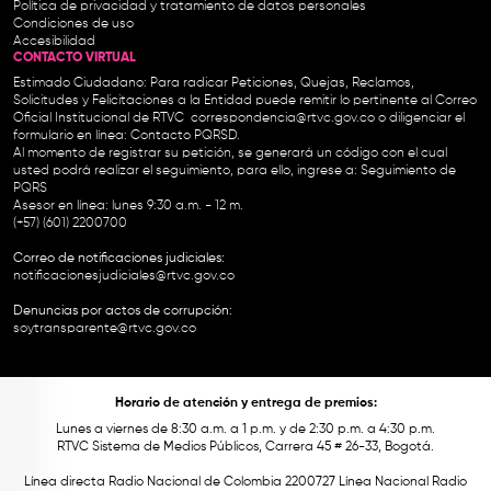
Política de privacidad y tratamiento de datos personales
Condiciones de uso
Accesibilidad
CONTACTO VIRTUAL
Estimado Ciudadano: Para radicar Peticiones, Quejas, Reclamos,
Solicitudes y Felicitaciones a la Entidad puede remitir lo pertinente al Correo
Oficial Institucional de RTVC
correspondencia@rtvc.gov.co
o diligenciar el
formulario en línea:
Contacto PQRSD.
Al momento de registrar su petición, se generará un código con el cual
usted podrá realizar el seguimiento, para ello, ingrese a:
Seguimiento de
PQRS
Asesor en línea: lunes 9:30 a.m. - 12 m.
(+57) (601) 2200700
Correo de notificaciones judiciales:
notificacionesjudiciales@rtvc.gov.co
Denuncias por actos de corrupción:
soytransparente@rtvc.gov.co
Horario de atención y entrega de premios:
Lunes a viernes de 8:30 a.m. a 1 p.m. y de 2:30 p.m. a 4:30 p.m.
RTVC Sistema de Medios Públicos, Carrera 45 # 26-33, Bogotá.
Línea directa Radio Nacional de Colombia 2200727 Línea Nacional Radio