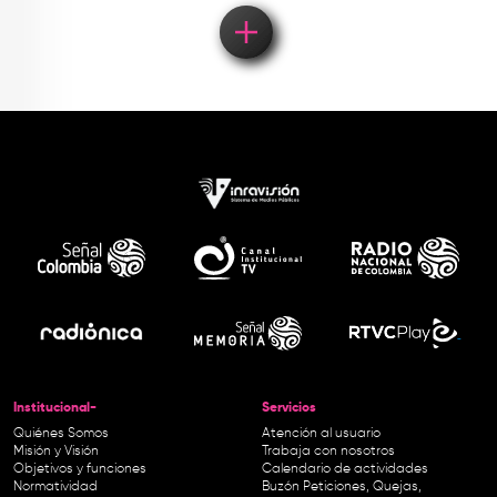
Institucional-
Servicios
Quiénes Somos
Atención al usuario
Misión y Visión
Trabaja con nosotros
Objetivos y funciones
Calendario de actividades
Normatividad
Buzón Peticiones, Quejas,