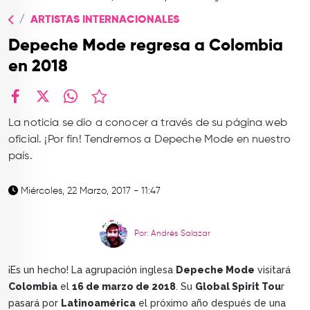
TOP
ARTISTAS INTERNACIONALES
QUIÉNES SOMOS
Depeche Mode regresa a Colombia
CONTACTO
en 2018
facebook
X
whatsapp
La noticia se dio a conocer a través de su página web
oficial. ¡Por fin! Tendremos a Depeche Mode en nuestro
país.
Miércoles, 22 Marzo, 2017 - 11:47
Por: Andrés Salazar
¡Es un hecho! La agrupación inglesa
Depeche Mode
visitará
Colombia
el
16 de marzo de 2018
. Su
Global Spirit Tou
r
pasará por
Latinoamérica
el próximo año después de una