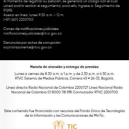
Al momento de registrar su petición, se generará un código con el cual
usted podrá realizar el seguimiento, para ello, ingrese a:
Seguimiento de
PQRS
Asesor en línea: lunes 9:30 a.m. - 12 m.
(+57) (601) 2200700
Correo de notificaciones judiciales:
notificacionesjudiciales@rtvc.gov.co
Denuncias por actos de corrupción:
soytransparente@rtvc.gov.co
Horario de atención y entrega de premios:
Lunes a viernes de 8:30 a.m. a 1 p.m. y de 2:30 p.m. a 4:30 p.m.
RTVC Sistema de Medios Públicos, Carrera 45 # 26-33, Bogotá.
Línea directa Radio Nacional de Colombia 2200727 Línea Nacional Radio
Nacional de Colombia 01 8000 118 959. Conmutador RTVC 2200700
Este contenido fue financiado con recursos del Fondo Único de Tecnologías
de la Información y las Comunicaciones de MinTic.