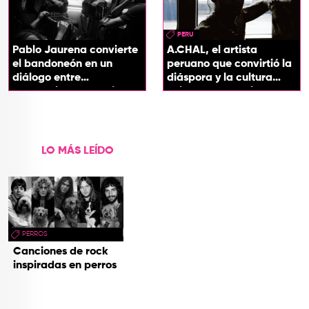
PERU
Pablo Jaurena convierte
A.CHAL, el artista
el bandoneón en un
peruano que convirtió la
diálogo entre
diáspora y la cultura
generaciones con el
chicha en su sonido
videoclip de Un dios
hecho cenizas
LO MÁS LEÍDO
PERROS
Canciones de rock
inspiradas en perros