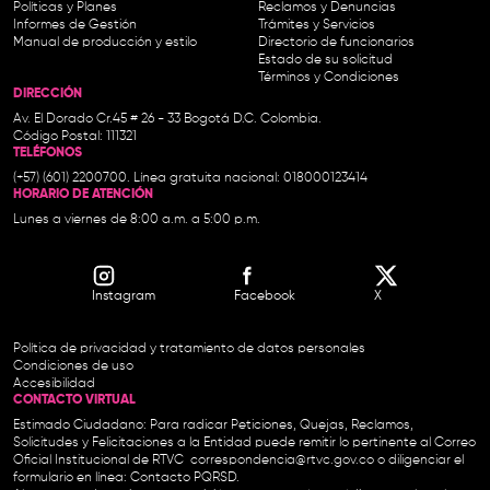
Políticas y Planes
Reclamos y Denuncias
Informes de Gestión
Trámites y Servicios
Manual de producción y estilo
Directorio de funcionarios
Estado de su solicitud
Términos y Condiciones
DIRECCIÓN
Av. El Dorado Cr.45 # 26 - 33 Bogotá D.C. Colombia.
Código Postal: 111321
TELÉFONOS
(+57) (601) 2200700. Línea gratuita nacional: 018000123414
HORARIO DE ATENCIÓN
Lunes a viernes de 8:00 a.m. a 5:00 p.m.
Instagram
Facebook
X
Política de privacidad y tratamiento de datos personales
Condiciones de uso
Accesibilidad
CONTACTO VIRTUAL
Estimado Ciudadano: Para radicar Peticiones, Quejas, Reclamos,
Solicitudes y Felicitaciones a la Entidad puede remitir lo pertinente al Correo
Oficial Institucional de RTVC
correspondencia@rtvc.gov.co
o diligenciar el
formulario en línea:
Contacto PQRSD.