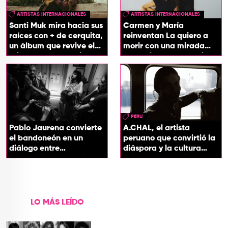
ARTISTAS INTERNACIONALES
ARTISTAS INTERNACIONALES
Santi Muk mira hacia sus
Carmen y María
raíces con + de cerquita,
reinventan La quiero a
un álbum que revive el
morir con una mirada
origen de sus canciones
entre el flamenco y el
soul
PERU
Pablo Jaurena convierte
A.CHAL, el artista
el bandoneón en un
peruano que convirtió la
diálogo entre
diáspora y la cultura
generaciones con el
chicha en su sonido
videoclip de Un dios
hecho cenizas
LO MÁS LEÍDO