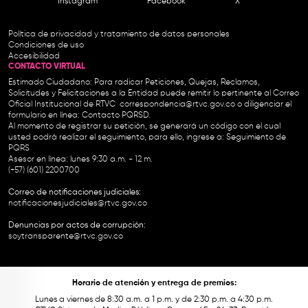
Instagram
Facebook
X
Política de privacidad y tratamiento de datos personales
Condiciones de uso
Accesibilidad
CONTACTO VIRTUAL
Estimado Ciudadano: Para radicar Peticiones, Quejas, Reclamos,
Solicitudes y Felicitaciones a la Entidad puede remitir lo pertinente al Correo
Oficial Institucional de RTVC
correspondencia@rtvc.gov.co
o diligenciar el
formulario en línea:
Contacto PQRSD.
Al momento de registrar su petición, se generará un código con el cual
usted podrá realizar el seguimiento, para ello, ingrese a:
Seguimiento de
PQRS
Asesor en línea: lunes 9:30 a.m. - 12 m.
(+57) (601) 2200700
Correo de notificaciones judiciales:
notificacionesjudiciales@rtvc.gov.co
Denuncias por actos de corrupción:
soytransparente@rtvc.gov.co
Horario de atención y entrega de premios:
Lunes a viernes de 8:30 a.m. a 1 p.m. y de 2:30 p.m. a 4:30 p.m.