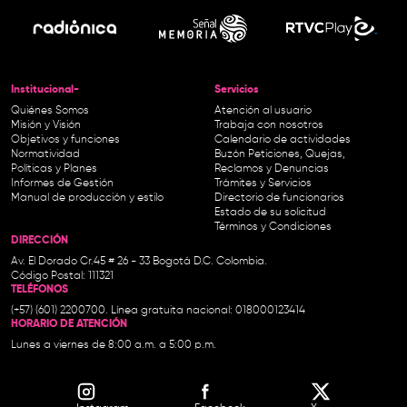
Institucional-
Servicios
Quiénes Somos
Atención al usuario
Misión y Visión
Trabaja con nosotros
Objetivos y funciones
Calendario de actividades
Normatividad
Buzón Peticiones, Quejas,
Políticas y Planes
Reclamos y Denuncias
Informes de Gestión
Trámites y Servicios
Manual de producción y estilo
Directorio de funcionarios
Estado de su solicitud
Términos y Condiciones
DIRECCIÓN
Av. El Dorado Cr.45 # 26 - 33 Bogotá D.C. Colombia.
Código Postal: 111321
TELÉFONOS
(+57) (601) 2200700. Línea gratuita nacional: 018000123414
HORARIO DE ATENCIÓN
Lunes a viernes de 8:00 a.m. a 5:00 p.m.