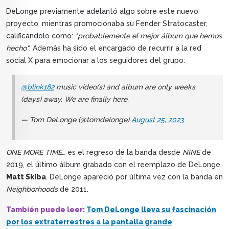
DeLonge previamente adelantó algo sobre este nuevo
proyecto, mientras promocionaba su Fender Stratocaster,
calificándolo como:
"probablemente el mejor álbum que hemos
hecho"
. Además ha sido el encargado de recurrir a la red
social X para emocionar a los seguidores del grupo:
@blink182
music video(s) and album are only weeks
(days) away. We are finally here.
— Tom DeLonge (@tomdelonge)
August 25, 2023
ONE MORE TIME…
es el regreso de la banda desde
NINE
de
2019, el último álbum grabado con el reemplazo de DeLonge,
Matt Skiba
. DeLonge apareció por última vez con la banda en
Neighborhoods
de 2011.
También puede leer:
Tom DeLonge lleva su fascinación
por los extraterrestres a la pantalla grande