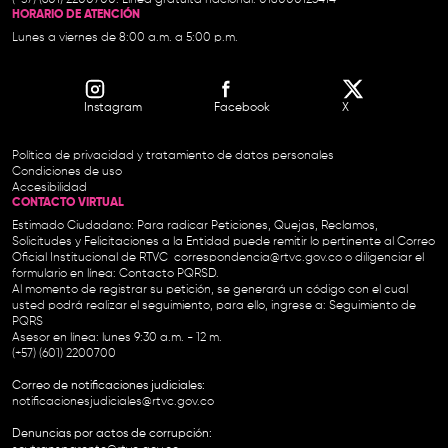
(+57) (601) 2200700. Línea gratuita nacional: 018000123414
HORARIO DE ATENCIÓN
Lunes a viernes de 8:00 a.m. a 5:00 p.m.
Instagram
Facebook
X
Política de privacidad y tratamiento de datos personales
Condiciones de uso
Accesibilidad
CONTACTO VIRTUAL
Estimado Ciudadano: Para radicar Peticiones, Quejas, Reclamos,
Solicitudes y Felicitaciones a la Entidad puede remitir lo pertinente al Correo
Oficial Institucional de RTVC
correspondencia@rtvc.gov.co
o diligenciar el
formulario en línea:
Contacto PQRSD.
Al momento de registrar su petición, se generará un código con el cual
usted podrá realizar el seguimiento, para ello, ingrese a:
Seguimiento de
PQRS
Asesor en línea: lunes 9:30 a.m. - 12 m.
(+57) (601) 2200700
Correo de notificaciones judiciales:
notificacionesjudiciales@rtvc.gov.co
Denuncias por actos de corrupción: