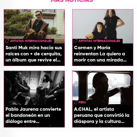
MÁS NOTICIAS
ARTISTAS INTERNACIONALES
ARTISTAS INTERNACIONALES
Santi Muk mira hacia sus
Carmen y María
raíces con + de cerquita,
reinventan La quiero a
un álbum que revive el
morir con una mirada
origen de sus canciones
entre el flamenco y el
soul
PERU
Pablo Jaurena convierte
A.CHAL, el artista
el bandoneón en un
peruano que convirtió la
diálogo entre
diáspora y la cultura
generaciones con el
chicha en su sonido
videoclip de Un dios