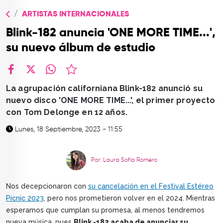
TOP
ARTISTAS INTERNACIONALES
QUIÉNES SOMOS
Blink-182 anuncia 'ONE MORE TIME...',
CONTACTO
su nuevo álbum de estudio
facebook
X
whatsapp
La agrupación californiana Blink-182 anunció su
nuevo disco 'ONE MORE TIME...', el primer proyecto
con Tom Delonge en 12 años.
Lunes, 18 Septiembre, 2023 - 11:55
Por: Laura Sofía Romero
Nos decepcionaron con
su cancelación en el Festival Estéreo
Picnic 2023
, pero nos prometieron volver en el 2024. Mientras
esperamos que cumplan su promesa, al menos tendremos
nueva música, pues
Blink -182 acaba de anunciar su