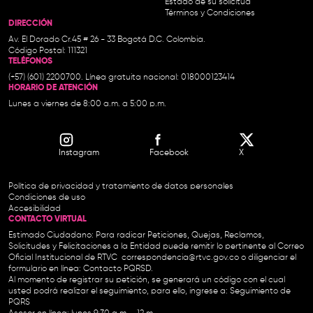
Estado de su solicitud
Términos y Condiciones
DIRECCIÓN
Av. El Dorado Cr.45 # 26 - 33 Bogotá D.C. Colombia.
Código Postal: 111321
TELÉFONOS
(+57) (601) 2200700. Línea gratuita nacional: 018000123414
HORARIO DE ATENCIÓN
Lunes a viernes de 8:00 a.m. a 5:00 p.m.
Instagram
Facebook
X
Política de privacidad y tratamiento de datos personales
Condiciones de uso
Accesibilidad
CONTACTO VIRTUAL
Estimado Ciudadano: Para radicar Peticiones, Quejas, Reclamos,
Solicitudes y Felicitaciones a la Entidad puede remitir lo pertinente al Correo
Oficial Institucional de RTVC
correspondencia@rtvc.gov.co
o diligenciar el
formulario en línea:
Contacto PQRSD.
Al momento de registrar su petición, se generará un código con el cual
usted podrá realizar el seguimiento, para ello, ingrese a:
Seguimiento de
PQRS