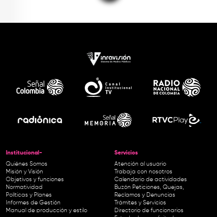
Institucional-
Servicios
Quiénes Somos
Atención al usuario
Misión y Visión
Trabaja con nosotros
Objetivos y funciones
Calendario de actividades
Normatividad
Buzón Peticiones, Quejas,
Políticas y Planes
Reclamos y Denuncias
Informes de Gestión
Trámites y Servicios
Manual de producción y estilo
Directorio de funcionarios