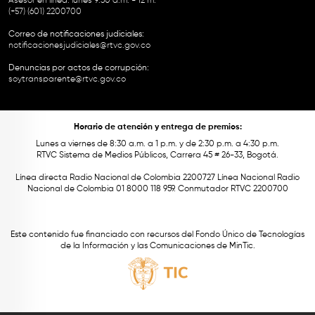
Asesor en línea: lunes 9:30 a.m. - 12 m.
(+57) (601) 2200700
Correo de notificaciones judiciales:
notificacionesjudiciales@rtvc.gov.co
Denuncias por actos de corrupción:
soytransparente@rtvc.gov.co
Horario de atención y entrega de premios:
Lunes a viernes de 8:30 a.m. a 1 p.m. y de 2:30 p.m. a 4:30 p.m.
RTVC Sistema de Medios Públicos, Carrera 45 # 26-33, Bogotá.
Línea directa Radio Nacional de Colombia 2200727 Línea Nacional Radio
Nacional de Colombia 01 8000 118 959. Conmutador RTVC 2200700
Este contenido fue financiado con recursos del Fondo Único de Tecnologías
de la Información y las Comunicaciones de MinTic.