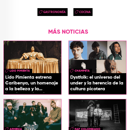
GASTRONOMÍA
COCINA
MÁS NOTICIAS
LIDO PIMIENTA
CHAMPETA
Lido Pimienta estrena
Dystfolk: el universo del
Caribenya, un homenaje
under y la herencia de la
a la belleza y la
cultura picotera
identidad del Caribe
ARMENIA
RAP COLOMBIANO