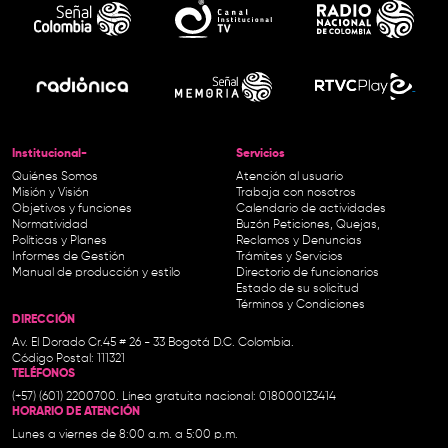
Institucional-
Servicios
Quiénes Somos
Atención al usuario
Misión y Visión
Trabaja con nosotros
Objetivos y funciones
Calendario de actividades
Normatividad
Buzón Peticiones, Quejas,
Políticas y Planes
Reclamos y Denuncias
Informes de Gestión
Trámites y Servicios
Manual de producción y estilo
Directorio de funcionarios
Estado de su solicitud
Términos y Condiciones
DIRECCIÓN
Av. El Dorado Cr.45 # 26 - 33 Bogotá D.C. Colombia.
Código Postal: 111321
TELÉFONOS
(+57) (601) 2200700. Línea gratuita nacional: 018000123414
HORARIO DE ATENCIÓN
Lunes a viernes de 8:00 a.m. a 5:00 p.m.