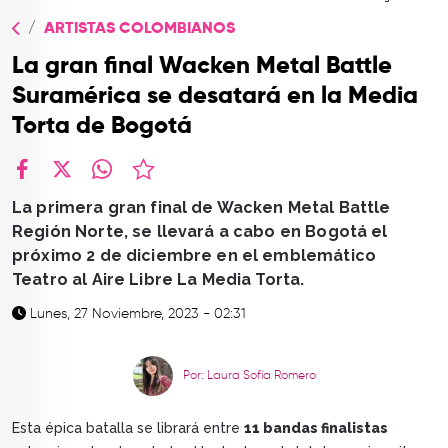
TOP
ARTISTAS COLOMBIANOS
QUIÉNES SOMOS
La gran final Wacken Metal Battle
CONTACTO
Suramérica se desatará en la Media
Torta de Bogotá
facebook
X
whatsapp
La primera gran final de Wacken Metal Battle
Región Norte, se llevará a cabo en Bogotá el
próximo 2 de diciembre en el emblemático
Teatro al Aire Libre La Media Torta.
Lunes, 27 Noviembre, 2023 - 02:31
Por: Laura Sofía Romero
Esta épica batalla se librará entre
11 bandas finalistas