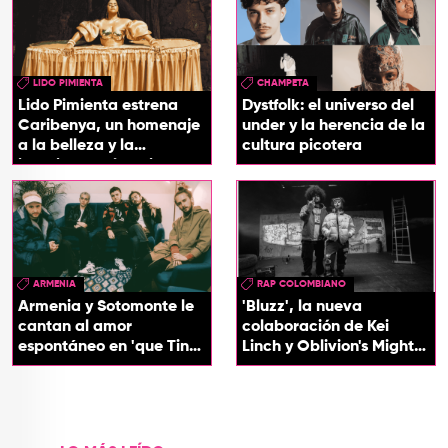
LIDO PIMIENTA
CHAMPETA
Lido Pimienta estrena
Dystfolk: el universo del
Caribenya, un homenaje
under y la herencia de la
a la belleza y la
cultura picotera
identidad del Caribe
ARMENIA
RAP COLOMBIANO
Armenia y Sotomonte le
'Bluzz', la nueva
cantan al amor
colaboración de Kei
espontáneo en 'que Tin
Linch y Oblivion's Mighty
que Tan'
Trash