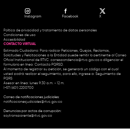
Instagram
Facebook
X
Política de privacidad y tratamiento de datos personales
Condiciones de uso
Accesibilidad
CONTACTO VIRTUAL
Estimado Ciudadano: Para radicar Peticiones, Quejas, Reclamos,
Solicitudes y Felicitaciones a la Entidad puede remitir lo pertinente al Correo
Oficial Institucional de RTVC
correspondencia@rtvc.gov.co
o diligenciar el
formulario en línea:
Contacto PQRSD.
Al momento de registrar su petición, se generará un código con el cual
usted podrá realizar el seguimiento, para ello, ingrese a:
Seguimiento de
PQRS
Asesor en línea: lunes 9:30 a.m. - 12 m.
(+57) (601) 2200700
Correo de notificaciones judiciales:
notificacionesjudiciales@rtvc.gov.co
Denuncias por actos de corrupción:
soytransparente@rtvc.gov.co