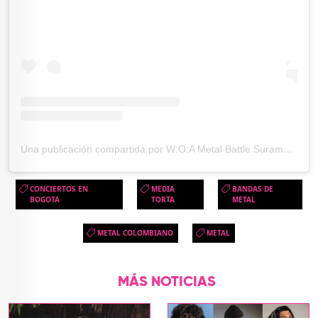
Una publicación compartida por W:O:A Metal Battle Suramérica (@metalbattlesuramerica)
CONCIERTOS EN
MEDIA
BANDAS DE
BOGOTA
TORTA
METAL
METAL COLOMBIANO
METAL
MÁS NOTICIAS