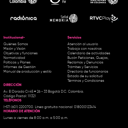
Institucional-
Servicios
Quiénes Somos
Atención al usuario
Misión y Visión
Trabaja con nosotros
Objetivos y funciones
Calendario de actividades
Normatividad
Buzón Peticiones, Quejas,
Políticas y Planes
Reclamos y Denuncias
Informes de Gestión
Trámites y Servicios
Manual de producción y estilo
Directorio de funcionarios
Estado de su solicitud
Términos y Condiciones
DIRECCIÓN
Av. El Dorado Cr.45 # 26 - 33 Bogotá D.C. Colombia.
Código Postal: 111321
TELÉFONOS
(+57) (601) 2200700. Línea gratuita nacional: 018000123414
HORARIO DE ATENCIÓN
Lunes a viernes de 8:00 a.m. a 5:00 p.m.