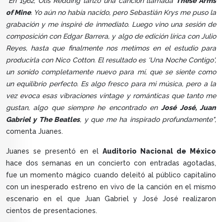
"En 1962, Otis Redding lanzó una canción llamada
These Arms
of Mine
. Yo aún no había nacido, pero Sebastián Krys me puso la
grabación y me inspiré de inmediato. Luego vino una sesión de
composición con Edgar Barrera, y algo de edición lírica con Julio
Reyes, hasta que finalmente nos metimos en el estudio para
producirla con Nico Cotton. El resultado es 'Una Noche Contigo',
un sonido completamente nuevo para mí, que se siente como
un equilibrio perfecto. Es algo fresco para mi música, pero a la
vez evoca esas vibraciones vintage y románticas que tanto me
gustan, algo que siempre he encontrado en
José José, Juan
Gabriel y The Beatles
, y que me ha inspirado profundamente",
comenta Juanes.
Juanes se presentó en el
Auditorio Nacional de México
hace dos semanas en un concierto con entradas agotadas,
fue un momento mágico cuando deleitó al público capitalino
con un inesperado estreno en vivo de la canción en el mismo
escenario en el que Juan Gabriel y José José realizaron
cientos de presentaciones.