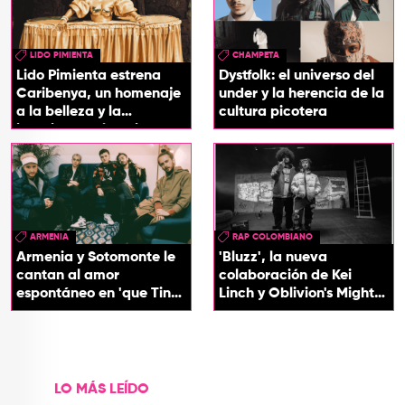
LIDO PIMIENTA
CHAMPETA
Lido Pimienta estrena
Dystfolk: el universo del
Caribenya, un homenaje
under y la herencia de la
a la belleza y la
cultura picotera
identidad del Caribe
ARMENIA
RAP COLOMBIANO
Armenia y Sotomonte le
'Bluzz', la nueva
cantan al amor
colaboración de Kei
espontáneo en 'que Tin
Linch y Oblivion's Mighty
que Tan'
Trash
LO MÁS LEÍDO