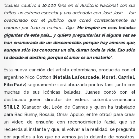
"Juanes cautivó a 10,000 fans en el Auditorio Nacional con sus
éxitos, un estreno especial y una anécdota con José José. ... fue
ovacionado por el público, que coreó constantemente su
nombre por todo el recinto... Dijo: '
Me inspiré en esas baladas
gigantes de este país... y quiero preguntarles si alguna vez se
han enamorado de un desconocido, porque hay amores que,
aunque sólo los conozcas un día, duran toda la vida. Eso sólo
lo decide el destino, porque el amor es un misterio
".
Esta nueva canción del artista colombiano, producida con el
argentino Nico Cotton (
Natalia Lafourcade, Morat, Ca7riel,
Fito Paéz
) seguramente será abrazada por los fans, junto con
muchas de sus icónicas baladas. Juanes contó con el
destacado joven director de videos colombo-americano
STILLZ
(Ganador del León de Cannes y quien ha trabajado
para Bad Bunny, Rosalía, Omar Apollo, entre otros) para crear
un vídeo de ensueño con reconocimiento facial que se
recuerda al instante y que, al volver a la realidad, se pregunta
por aquellos a los que no vemos justo delante de nosotros.