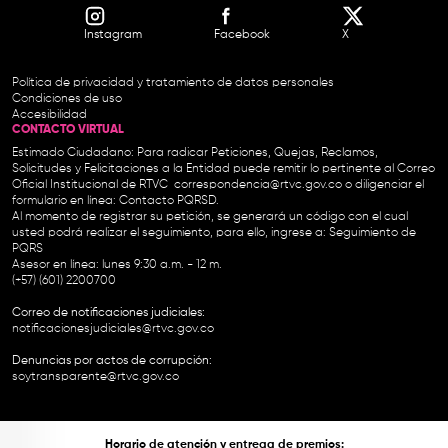
Instagram
Facebook
X
Política de privacidad y tratamiento de datos personales
Condiciones de uso
Accesibilidad
CONTACTO VIRTUAL
Estimado Ciudadano: Para radicar Peticiones, Quejas, Reclamos,
Solicitudes y Felicitaciones a la Entidad puede remitir lo pertinente al Correo
Oficial Institucional de RTVC
correspondencia@rtvc.gov.co
o diligenciar el
formulario en línea:
Contacto PQRSD.
Al momento de registrar su petición, se generará un código con el cual
usted podrá realizar el seguimiento, para ello, ingrese a:
Seguimiento de
PQRS
Asesor en línea: lunes 9:30 a.m. - 12 m.
(+57) (601) 2200700
Correo de notificaciones judiciales:
notificacionesjudiciales@rtvc.gov.co
Denuncias por actos de corrupción:
soytransparente@rtvc.gov.co
Horario de atención y entrega de premios: