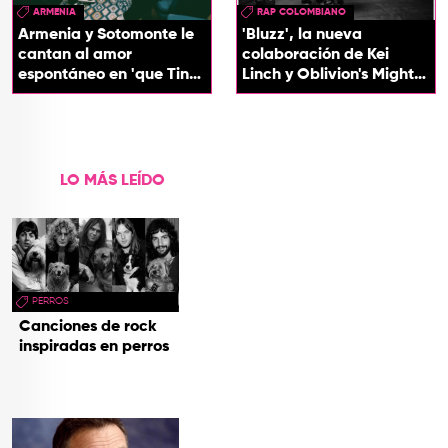
ARMENIA
RAP COLOMBIANO
Armenia y Sotomonte le
'Bluzz', la nueva
cantan al amor
colaboración de Kei
espontáneo en 'que Tin
Linch y Oblivion's Mighty
que Tan'
Trash
LO MÁS LEÍDO
PERROS
Canciones de rock
inspiradas en perros