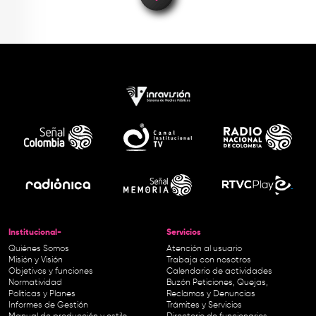
Institucional-
Servicios
Quiénes Somos
Atención al usuario
Misión y Visión
Trabaja con nosotros
Objetivos y funciones
Calendario de actividades
Normatividad
Buzón Peticiones, Quejas,
Políticas y Planes
Reclamos y Denuncias
Informes de Gestión
Trámites y Servicios