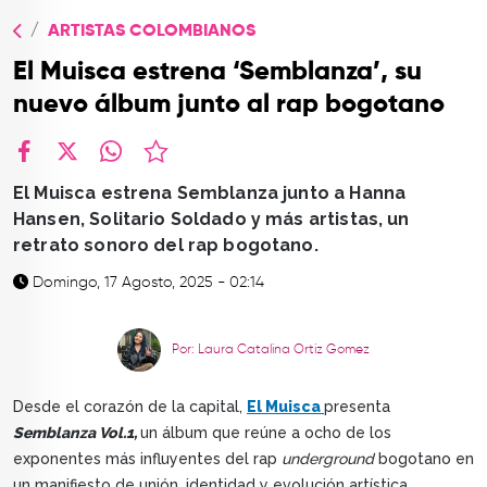
TOP
ARTISTAS COLOMBIANOS
QUIÉNES SOMOS
El Muisca estrena ‘Semblanza’, su
CONTACTO
nuevo álbum junto al rap bogotano
facebook
X
whatsapp
El Muisca estrena Semblanza junto a Hanna
Hansen, Solitario Soldado y más artistas, un
retrato sonoro del rap bogotano.
Domingo, 17 Agosto, 2025 - 02:14
Por: Laura Catalina Ortiz Gomez
Desde el corazón de la capital,
El Muisca
presenta
Semblanza Vol.1,
un álbum que reúne a ocho de los
exponentes más influyentes del rap
underground
bogotano en
un manifiesto de unión, identidad y evolución artística.