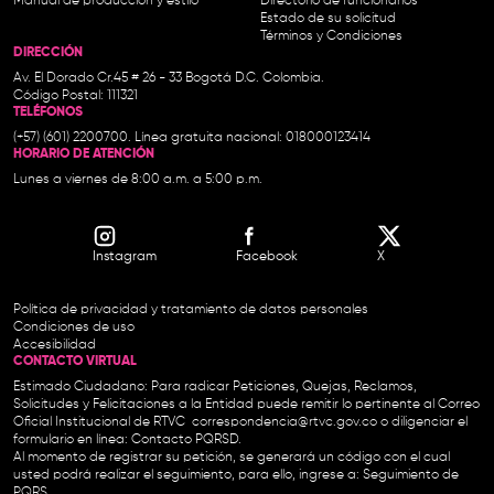
Manual de producción y estilo
Directorio de funcionarios
Estado de su solicitud
Términos y Condiciones
DIRECCIÓN
Av. El Dorado Cr.45 # 26 - 33 Bogotá D.C. Colombia.
Código Postal: 111321
TELÉFONOS
(+57) (601) 2200700. Línea gratuita nacional: 018000123414
HORARIO DE ATENCIÓN
Lunes a viernes de 8:00 a.m. a 5:00 p.m.
Instagram
Facebook
X
Política de privacidad y tratamiento de datos personales
Condiciones de uso
Accesibilidad
CONTACTO VIRTUAL
Estimado Ciudadano: Para radicar Peticiones, Quejas, Reclamos,
Solicitudes y Felicitaciones a la Entidad puede remitir lo pertinente al Correo
Oficial Institucional de RTVC
correspondencia@rtvc.gov.co
o diligenciar el
formulario en línea:
Contacto PQRSD.
Al momento de registrar su petición, se generará un código con el cual
usted podrá realizar el seguimiento, para ello, ingrese a:
Seguimiento de
PQRS