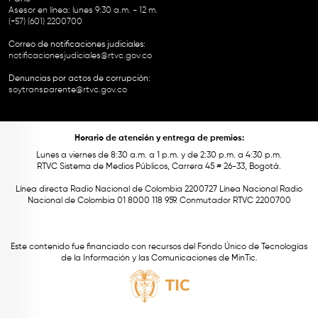
Asesor en línea: lunes 9:30 a.m. - 12 m.
(+57) (601) 2200700
Correo de notificaciones judiciales:
notificacionesjudiciales@rtvc.gov.co
Denuncias por actos de corrupción:
soytransparente@rtvc.gov.co
Horario de atención y entrega de premios:
Lunes a viernes de 8:30 a.m. a 1 p.m. y de 2:30 p.m. a 4:30 p.m.
RTVC Sistema de Medios Públicos, Carrera 45 # 26-33, Bogotá.
Línea directa Radio Nacional de Colombia 2200727 Línea Nacional Radio
Nacional de Colombia 01 8000 118 959. Conmutador RTVC 2200700
Este contenido fue financiado con recursos del Fondo Único de Tecnologías
de la Información y las Comunicaciones de MinTic.