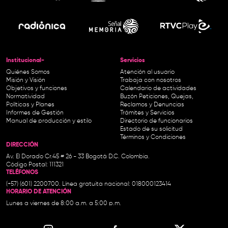
Institucional-
Servicios
Quiénes Somos
Atención al usuario
Misión y Visión
Trabaja con nosotros
Objetivos y funciones
Calendario de actividades
Normatividad
Buzón Peticiones, Quejas,
Políticas y Planes
Reclamos y Denuncias
Informes de Gestión
Trámites y Servicios
Manual de producción y estilo
Directorio de funcionarios
Estado de su solicitud
Términos y Condiciones
DIRECCIÓN
Av. El Dorado Cr.45 # 26 - 33 Bogotá D.C. Colombia.
Código Postal: 111321
TELÉFONOS
(+57) (601) 2200700. Línea gratuita nacional: 018000123414
HORARIO DE ATENCIÓN
Lunes a viernes de 8:00 a.m. a 5:00 p.m.