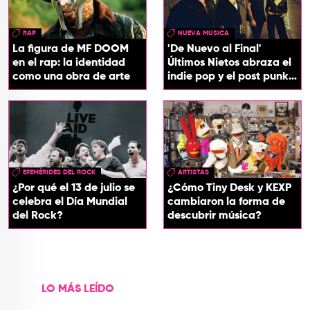
RAP
NUEVA MUSICA
La figura de MF DOOM
'De Nuevo al Final'
en el rap: la identidad
Últimos Nietos abraza el
como una obra de arte
indie pop y el post punk
en su nuevo EP
EFEMÉRIDES DEL ROCK
ARTISTAS
¿Por qué el 13 de julio se
¿Cómo Tiny Desk y KEXP
celebra el Día Mundial
cambiaron la forma de
del Rock?
descubrir música?
LO MÁS LEÍDO