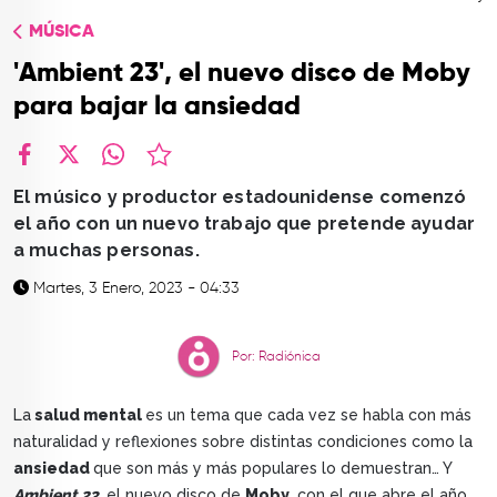
TOP
MÚSICA
QUIÉNES SOMOS
'Ambient 23', el nuevo disco de Moby
CONTACTO
para bajar la ansiedad
facebook
X
whatsapp
El músico y productor estadounidense comenzó
el año con un nuevo trabajo que pretende ayudar
a muchas personas.
Martes, 3 Enero, 2023 - 04:33
Por: Radiónica
La
salud mental
es un tema que cada vez se habla con más
naturalidad y reflexiones sobre distintas condiciones como la
ansiedad
que son más y más populares lo demuestran… Y
Ambient 23
, el nuevo disco de
Moby
, con el que abre el año,