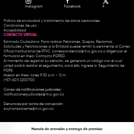
Instagram
Facebook
X
Política de privacidad y tratamiento de datos personales
Condiciones de uso
Accesibilidad
CONTACTO VIRTUAL
Estimado Ciudadano: Para radicar Peticiones, Quejas, Reclamos,
Solicitudes y Felicitaciones a la Entidad puede remitir lo pertinente al Correo
Oficial Institucional de RTVC
correspondencia@rtvc.gov.co
o diligenciar el
formulario en línea:
Contacto PQRSD.
Al momento de registrar su petición, se generará un código con el cual
usted podrá realizar el seguimiento, para ello, ingrese a:
Seguimiento de
PQRS
Asesor en línea: lunes 9:30 a.m. - 12 m.
(+57) (601) 2200700
Correo de notificaciones judiciales:
notificacionesjudiciales@rtvc.gov.co
Denuncias por actos de corrupción:
soytransparente@rtvc.gov.co
Horario de atención y entrega de premios: