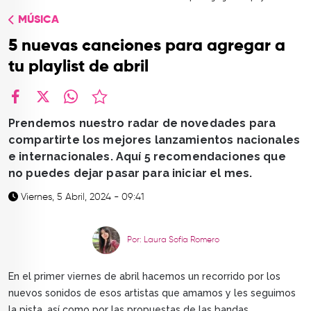
TOP
MÚSICA
QUIÉNES SOMOS
5 nuevas canciones para agregar a
CONTACTO
tu playlist de abril
facebook
X
whatsapp
Prendemos nuestro radar de novedades para
compartirte los mejores lanzamientos nacionales
e internacionales. Aquí 5 recomendaciones que
no puedes dejar pasar para iniciar el mes.
Viernes, 5 Abril, 2024 - 09:41
Por: Laura Sofía Romero
En el primer viernes de abril hacemos un recorrido por los
nuevos sonidos de esos artistas que amamos y les seguimos
la pista, así como por las propuestas de las bandas