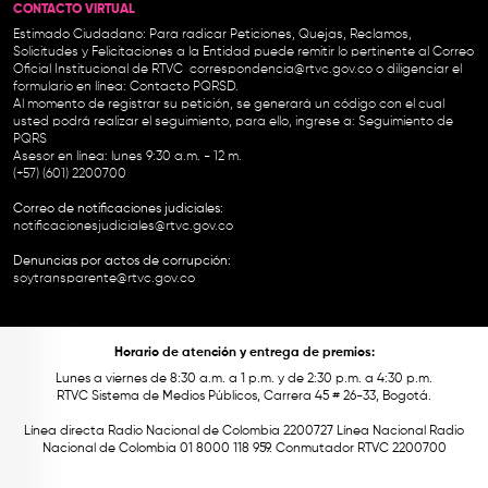
CONTACTO VIRTUAL
Estimado Ciudadano: Para radicar Peticiones, Quejas, Reclamos,
Solicitudes y Felicitaciones a la Entidad puede remitir lo pertinente al Correo
Oficial Institucional de RTVC
correspondencia@rtvc.gov.co
o diligenciar el
formulario en línea:
Contacto PQRSD.
Al momento de registrar su petición, se generará un código con el cual
usted podrá realizar el seguimiento, para ello, ingrese a:
Seguimiento de
PQRS
Asesor en línea: lunes 9:30 a.m. - 12 m.
(+57) (601) 2200700
Correo de notificaciones judiciales:
notificacionesjudiciales@rtvc.gov.co
Denuncias por actos de corrupción:
soytransparente@rtvc.gov.co
Horario de atención y entrega de premios:
Lunes a viernes de 8:30 a.m. a 1 p.m. y de 2:30 p.m. a 4:30 p.m.
RTVC Sistema de Medios Públicos, Carrera 45 # 26-33, Bogotá.
Línea directa Radio Nacional de Colombia 2200727 Línea Nacional Radio
Nacional de Colombia 01 8000 118 959. Conmutador RTVC 2200700