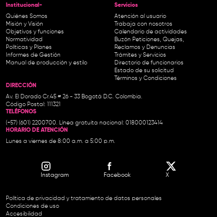
Institucional-
Servicios
Quiénes Somos
Atención al usuario
Misión y Visión
Trabaja con nosotros
Objetivos y funciones
Calendario de actividades
Normatividad
Buzón Peticiones, Quejas,
Políticas y Planes
Reclamos y Denuncias
Informes de Gestión
Trámites y Servicios
Manual de producción y estilo
Directorio de funcionarios
Estado de su solicitud
Términos y Condiciones
DIRECCIÓN
Av. El Dorado Cr.45 # 26 - 33 Bogotá D.C. Colombia.
Código Postal: 111321
TELÉFONOS
(+57) (601) 2200700. Línea gratuita nacional: 018000123414
HORARIO DE ATENCIÓN
Lunes a viernes de 8:00 a.m. a 5:00 p.m.
Instagram
Facebook
X
Política de privacidad y tratamiento de datos personales
Condiciones de uso
Accesibilidad