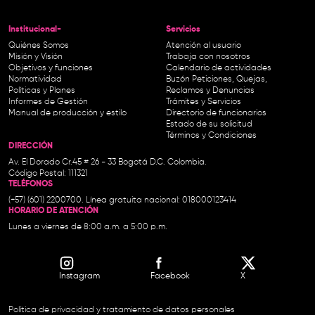
Institucional-
Servicios
Quiénes Somos
Atención al usuario
Misión y Visión
Trabaja con nosotros
Objetivos y funciones
Calendario de actividades
Normatividad
Buzón Peticiones, Quejas,
Políticas y Planes
Reclamos y Denuncias
Informes de Gestión
Trámites y Servicios
Manual de producción y estilo
Directorio de funcionarios
Estado de su solicitud
Términos y Condiciones
DIRECCIÓN
Av. El Dorado Cr.45 # 26 - 33 Bogotá D.C. Colombia.
Código Postal: 111321
TELÉFONOS
(+57) (601) 2200700. Línea gratuita nacional: 018000123414
HORARIO DE ATENCIÓN
Lunes a viernes de 8:00 a.m. a 5:00 p.m.
Instagram
Facebook
X
Política de privacidad y tratamiento de datos personales