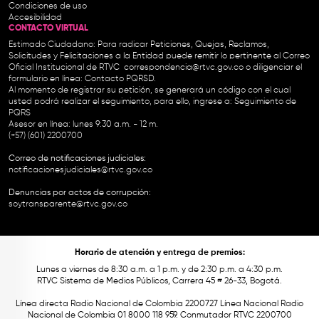
Condiciones de uso
Accesibilidad
CONTACTO VIRTUAL
Estimado Ciudadano: Para radicar Peticiones, Quejas, Reclamos,
Solicitudes y Felicitaciones a la Entidad puede remitir lo pertinente al Correo
Oficial Institucional de RTVC
correspondencia@rtvc.gov.co
o diligenciar el
formulario en línea:
Contacto PQRSD.
Al momento de registrar su petición, se generará un código con el cual
usted podrá realizar el seguimiento, para ello, ingrese a:
Seguimiento de
PQRS
Asesor en línea: lunes 9:30 a.m. - 12 m.
(+57) (601) 2200700
Correo de notificaciones judiciales:
notificacionesjudiciales@rtvc.gov.co
Denuncias por actos de corrupción:
soytransparente@rtvc.gov.co
Horario de atención y entrega de premios:
Lunes a viernes de 8:30 a.m. a 1 p.m. y de 2:30 p.m. a 4:30 p.m.
RTVC Sistema de Medios Públicos, Carrera 45 # 26-33, Bogotá.
Línea directa Radio Nacional de Colombia 2200727 Línea Nacional Radio
Nacional de Colombia 01 8000 118 959. Conmutador RTVC 2200700