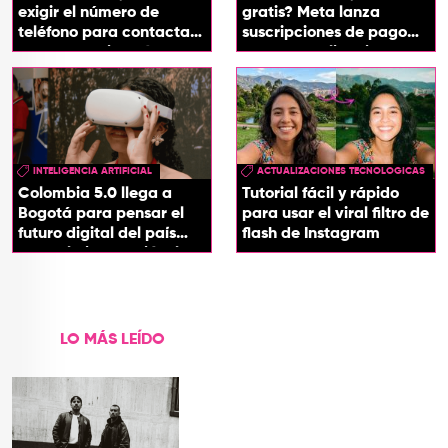
exigir el número de
gratis? Meta lanza
teléfono para contactar
suscripciones de pago
a otro usuario: así
para sus aplicaciones
funcionará
INTELIGENCIA ARTIFICIAL
ACTUALIZACIONES TECNOLOGICAS
Colombia 5.0 llega a
Tutorial fácil y rápido
Bogotá para pensar el
para usar el viral filtro de
futuro digital del país
flash de Instagram
desde la innovación, la
tecnología y los
territorios
LO MÁS LEÍDO