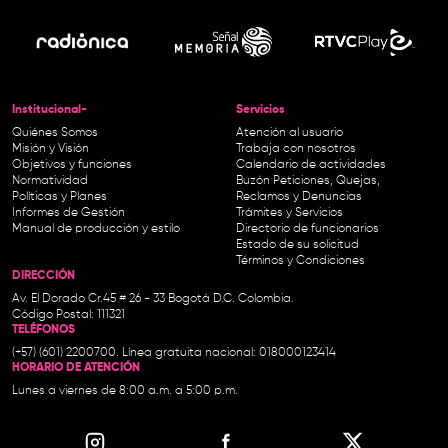
Institucional-
Servicios
Quiénes Somos
Atención al usuario
Misión y Visión
Trabaja con nosotros
Objetivos y funciones
Calendario de actividades
Normatividad
Buzón Peticiones, Quejas,
Políticas y Planes
Reclamos y Denuncias
Informes de Gestión
Trámites y Servicios
Manual de producción y estilo
Directorio de funcionarios
Estado de su solicitud
Términos y Condiciones
DIRECCIÓN
Av. El Dorado Cr.45 # 26 - 33 Bogotá D.C. Colombia.
Código Postal: 111321
TELÉFONOS
(+57) (601) 2200700. Línea gratuita nacional: 018000123414
HORARIO DE ATENCIÓN
Lunes a viernes de 8:00 a.m. a 5:00 p.m.