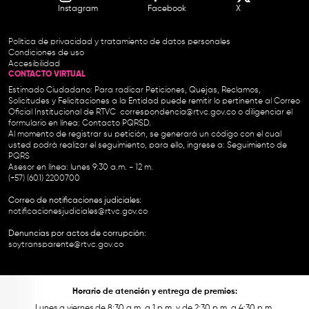
Instagram
Facebook
X
Política de privacidad y tratamiento de datos personales
Condiciones de uso
Accesibilidad
CONTACTO VIRTUAL
Estimado Ciudadano: Para radicar Peticiones, Quejas, Reclamos,
Solicitudes y Felicitaciones a la Entidad puede remitir lo pertinente al Correo
Oficial Institucional de RTVC
correspondencia@rtvc.gov.co
o diligenciar el
formulario en línea:
Contacto PQRSD.
Al momento de registrar su petición, se generará un código con el cual
usted podrá realizar el seguimiento, para ello, ingrese a:
Seguimiento de
PQRS
Asesor en línea: lunes 9:30 a.m. - 12 m.
(+57) (601) 2200700
Correo de notificaciones judiciales:
notificacionesjudiciales@rtvc.gov.co
Denuncias por actos de corrupción:
soytransparente@rtvc.gov.co
Horario de atención y entrega de premios:
Lunes a viernes de 8:30 a.m. a 1 p.m. y de 2:30 p.m. a 4:30 p.m.