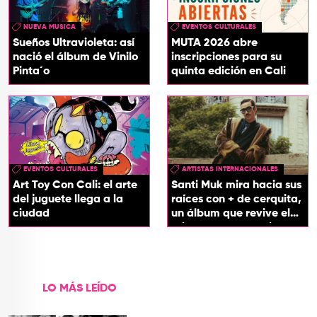
NUEVA MUSICA
EVENTOS CULTURALES
Sueños Ultravioleta: así
MUTA 2026 abre
nació el álbum de Vinilo
inscripciones para su
Pinta´o
quinta edición en Cali
EVENTOS CULTURALES
ARTISTAS INTERNACIONALES
Art Toy Con Cali: el arte
Santi Muk mira hacia sus
del juguete llega a la
raíces con + de cerquita,
ciudad
un álbum que revive el
origen de sus canciones
LO MÁS LEÍDO