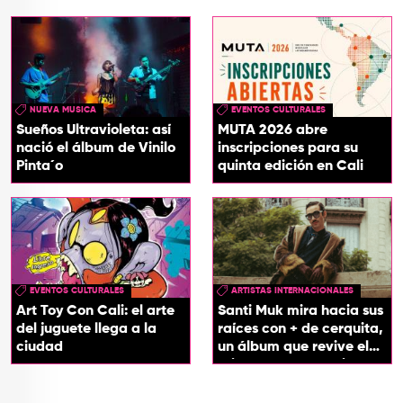
NUEVA MUSICA
EVENTOS CULTURALES
Sueños Ultravioleta: así
MUTA 2026 abre
nació el álbum de Vinilo
inscripciones para su
Pinta´o
quinta edición en Cali
EVENTOS CULTURALES
ARTISTAS INTERNACIONALES
Art Toy Con Cali: el arte
Santi Muk mira hacia sus
del juguete llega a la
raíces con + de cerquita,
ciudad
un álbum que revive el
origen de sus canciones