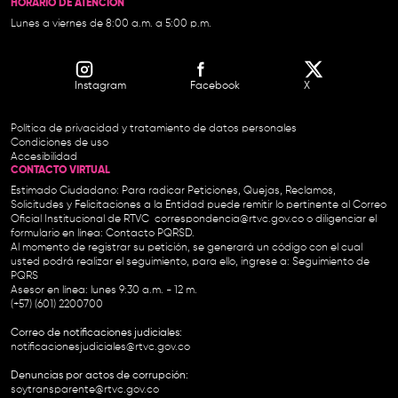
HORARIO DE ATENCIÓN
Lunes a viernes de 8:00 a.m. a 5:00 p.m.
Instagram
Facebook
X
Política de privacidad y tratamiento de datos personales
Condiciones de uso
Accesibilidad
CONTACTO VIRTUAL
Estimado Ciudadano: Para radicar Peticiones, Quejas, Reclamos,
Solicitudes y Felicitaciones a la Entidad puede remitir lo pertinente al Correo
Oficial Institucional de RTVC
correspondencia@rtvc.gov.co
o diligenciar el
formulario en línea:
Contacto PQRSD.
Al momento de registrar su petición, se generará un código con el cual
usted podrá realizar el seguimiento, para ello, ingrese a:
Seguimiento de
PQRS
Asesor en línea: lunes 9:30 a.m. - 12 m.
(+57) (601) 2200700
Correo de notificaciones judiciales:
notificacionesjudiciales@rtvc.gov.co
Denuncias por actos de corrupción:
soytransparente@rtvc.gov.co