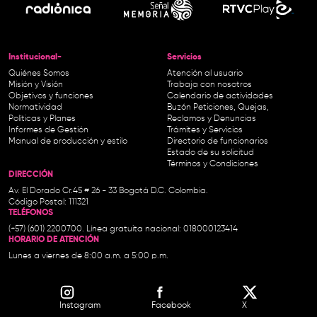
Institucional-
Servicios
Quiénes Somos
Atención al usuario
Misión y Visión
Trabaja con nosotros
Objetivos y funciones
Calendario de actividades
Normatividad
Buzón Peticiones, Quejas,
Políticas y Planes
Reclamos y Denuncias
Informes de Gestión
Trámites y Servicios
Manual de producción y estilo
Directorio de funcionarios
Estado de su solicitud
Términos y Condiciones
DIRECCIÓN
Av. El Dorado Cr.45 # 26 - 33 Bogotá D.C. Colombia.
Código Postal: 111321
TELÉFONOS
(+57) (601) 2200700. Línea gratuita nacional: 018000123414
HORARIO DE ATENCIÓN
Lunes a viernes de 8:00 a.m. a 5:00 p.m.
Instagram
Facebook
X