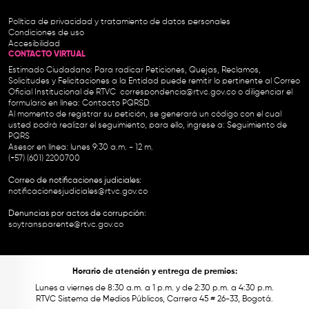
Política de privacidad y tratamiento de datos personales
Condiciones de uso
Accesibilidad
CONTACTO VIRTUAL
Estimado Ciudadano: Para radicar Peticiones, Quejas, Reclamos,
Solicitudes y Felicitaciones a la Entidad puede remitir lo pertinente al Correo
Oficial Institucional de RTVC
correspondencia@rtvc.gov.co
o diligenciar el
formulario en línea:
Contacto PQRSD.
Al momento de registrar su petición, se generará un código con el cual
usted podrá realizar el seguimiento, para ello, ingrese a:
Seguimiento de
PQRS
Asesor en línea: lunes 9:30 a.m. - 12 m.
(+57) (601) 2200700
Correo de notificaciones judiciales:
notificacionesjudiciales@rtvc.gov.co
Denuncias por actos de corrupción:
soytransparente@rtvc.gov.co
Horario de atención y entrega de premios:
Lunes a viernes de 8:30 a.m. a 1 p.m. y de 2:30 p.m. a 4:30 p.m.
RTVC Sistema de Medios Públicos, Carrera 45 # 26-33, Bogotá.