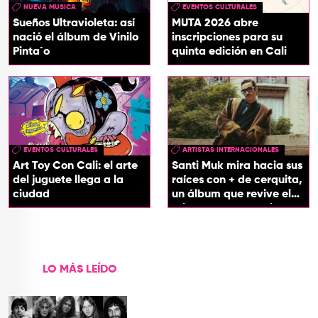
NUEVA MUSICA
EVENTOS CULTURALES
Sueños Ultravioleta: así
MUTA 2026 abre
nació el álbum de Vinilo
inscripciones para su
Pinta´o
quinta edición en Cali
EVENTOS CULTURALES
ARTISTAS INTERNACIONALES
Art Toy Con Cali: el arte
Santi Muk mira hacia sus
del juguete llega a la
raíces con + de cerquita,
ciudad
un álbum que revive el
origen de sus canciones
LO MÁS LEÍDO