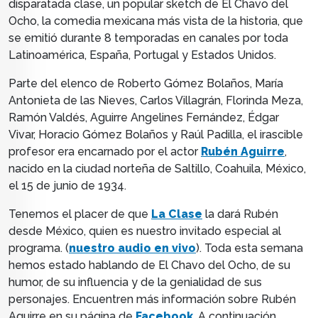
disparatada clase, un popular sketch
de El Chavo del
Ocho, la comedia mexicana más vista de la historia, que
se emitió durante 8 temporadas en canales por toda
Latinoamérica, España, Portugal y Estados Unidos.
Parte del elenco de
Roberto Gómez Bolaños,
María
Antonieta de las Nieves, C
arlos Villagrán,
Florinda Meza,
R
amón Valdés,
Aguirre
Angelines Fernández, É
dgar
Vivar,
Horacio Gómez Bolaños y
Raúl Padilla, el
irascible
profesor era encarnado por el actor
Rubén Aguirre
,
nacido en la ciudad norteña de
Saltillo, Coahuila, México,
el 15 de junio de 1934.
Tenemos el placer de que
La Clase
la dará Rubén
desde México, quien es nuestro invitado especial al
programa. (
nuestro audio en vivo
). Toda esta semana
hemos estado hablando de El Chavo del Ocho, de su
humor, de su influencia y de la genialidad de sus
personajes. Encuentren más información sobre Rubén
Aguirre en su página de
Facebook
.
A continuación