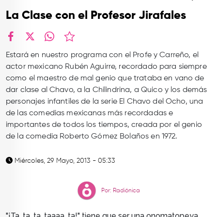
TOP
La Clase con el Profesor Jirafales
QUIÉNES SOMOS
CONTACTO
facebook
X
whatsapp
Estará en nuestro programa con el Profe y Carreño, el
actor mexicano Rubén Aguirre, recordado para siempre
como el maestro de mal genio que trataba en vano de
dar clase al Chavo, a la Chilindrina, a Quico y los demás
personajes infantiles de la serie El Chavo del Ocho, una
de las comedias mexicanas más recordadas e
importantes de todos los tiempos, creada por el genio
de la comedia Roberto Gómez Bolaños en 1972.
Miércoles, 29 Mayo, 2013 - 05:33
Por: Radiónica
"¡Ta, ta, ta, taaaa, ta!" tiene que ser una onomatopeya