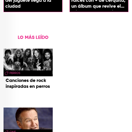
del juguete llega a la
raíces con + de cerquita,
ciudad
un álbum que revive el
origen de sus canciones
LO MÁS LEÍDO
PERROS
Canciones de rock
inspiradas en perros
CINE