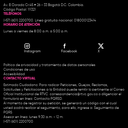
Av. El Dorado Cr.45 # 26 - 33 Bogotá D.C. Colombia.
Código Postal: 111321
TELÉFONOS
(+57) (601) 2200700. Línea gratuita nacional: 018000123414
HORARIO DE ATENCIÓN
Lunes a viernes de 8:00 a.m. a 5:00 p.m.
Instagram
Facebook
X
Política de privacidad y tratamiento de datos personales
Condiciones de uso
Accesibilidad
CONTACTO VIRTUAL
Estimado Ciudadano: Para radicar Peticiones, Quejas, Reclamos,
Solicitudes y Felicitaciones a la Entidad puede remitir lo pertinente al Correo
Oficial Institucional de RTVC
correspondencia@rtvc.gov.co
o diligenciar el
formulario en línea:
Contacto PQRSD.
Al momento de registrar su petición, se generará un código con el cual
usted podrá realizar el seguimiento, para ello, ingrese a:
Seguimiento de
PQRS
Asesor en línea: lunes 9:30 a.m. - 12 m.
(+57) (601) 2200700