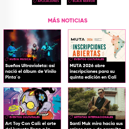
APLICACIONES
BLACK MIRROR
MÁS NOTICIAS
NUEVA MUSICA
EVENTOS CULTURALES
Sueños Ultravioleta: así
MUTA 2026 abre
nació el álbum de Vinilo
inscripciones para su
Pinta´o
quinta edición en Cali
EVENTOS CULTURALES
ARTISTAS INTERNACIONALES
Art Toy Con Cali: el arte
Santi Muk mira hacia sus