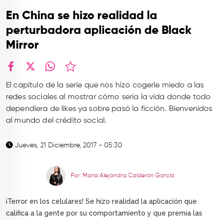
TOP
En China se hizo realidad la
QUIÉNES SOMOS
perturbadora aplicación de Black
Mirror
CONTACTO
facebook
X
whatsapp
El capítulo de la serie que nos hizo cogerle miedo a las
redes sociales al mostrar cómo sería la vida donde todo
dependiera de likes ya sobre pasó la ficción. Bienvenidos
al mundo del crédito social.
Jueves, 21 Diciembre, 2017 - 05:30
Por: María Alejandra Calderón García
¡Terror en los celulares! Se hizo realidad la aplicación que
califica a la gente por su comportamiento y que premia las