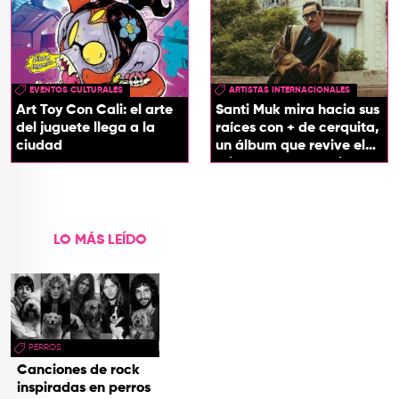
EVENTOS CULTURALES
ARTISTAS INTERNACIONALES
Art Toy Con Cali: el arte
Santi Muk mira hacia sus
del juguete llega a la
raíces con + de cerquita,
ciudad
un álbum que revive el
origen de sus canciones
LO MÁS LEÍDO
PERROS
Canciones de rock
inspiradas en perros