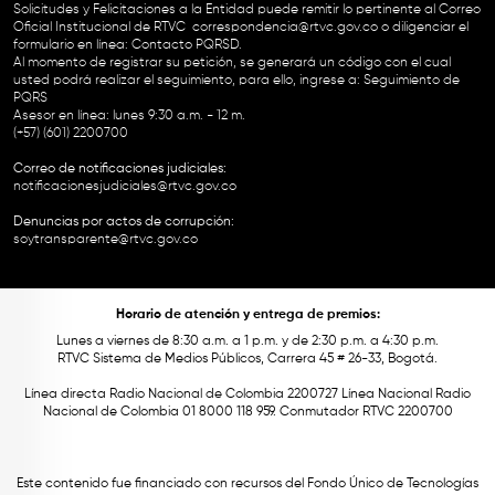
Solicitudes y Felicitaciones a la Entidad puede remitir lo pertinente al Correo
Oficial Institucional de RTVC
correspondencia@rtvc.gov.co
o diligenciar el
formulario en línea:
Contacto PQRSD.
Al momento de registrar su petición, se generará un código con el cual
usted podrá realizar el seguimiento, para ello, ingrese a:
Seguimiento de
PQRS
Asesor en línea: lunes 9:30 a.m. - 12 m.
(+57) (601) 2200700
Correo de notificaciones judiciales:
notificacionesjudiciales@rtvc.gov.co
Denuncias por actos de corrupción:
soytransparente@rtvc.gov.co
Horario de atención y entrega de premios:
Lunes a viernes de 8:30 a.m. a 1 p.m. y de 2:30 p.m. a 4:30 p.m.
RTVC Sistema de Medios Públicos, Carrera 45 # 26-33, Bogotá.
Línea directa Radio Nacional de Colombia 2200727 Línea Nacional Radio
Nacional de Colombia 01 8000 118 959. Conmutador RTVC 2200700
Este contenido fue financiado con recursos del Fondo Único de Tecnologías