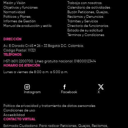
Misión y Visión
Trabaja con nosotros
Objetivos y funciones
Calendario de actividades
Normatividad
Buzón Peticiones, Quejas,
Políticas y Planes
Reclamos y Denuncias
Informes de Gestión
Trámites y Servicios
Manual de producción y estilo
Directorio de funcionarios
Estado de su solicitud
Términos y Condiciones
DIRECCIÓN
Av. El Dorado Cr.45 # 26 - 33 Bogotá D.C. Colombia.
Código Postal: 111321
TELÉFONOS
(+57) (601) 2200700. Línea gratuita nacional: 018000123414
HORARIO DE ATENCIÓN
Lunes a viernes de 8:00 a.m. a 5:00 p.m.
Instagram
Facebook
X
Política de privacidad y tratamiento de datos personales
Condiciones de uso
Accesibilidad
CONTACTO VIRTUAL
Estimado Ciudadano: Para radicar Peticiones, Quejas, Reclamos,