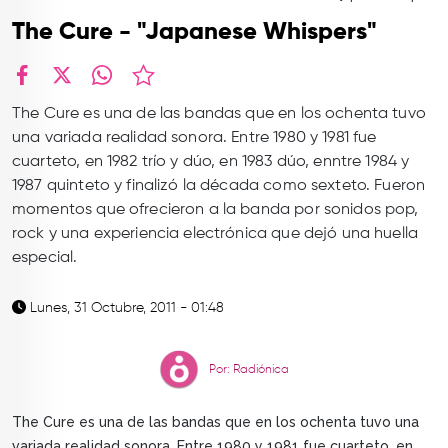
TOP
The Cure - "Japanese Whispers"
QUIÉNES SOMOS
CONTACTO
facebook
X
whatsapp
The Cure es una de las bandas que en los ochenta tuvo
una variada realidad sonora. Entre 1980 y 1981 fue
cuarteto, en 1982 trío y dúo, en 1983 dúo, enntre 1984 y
1987 quinteto y finalizó la década como sexteto. Fueron
momentos que ofrecieron a la banda por sonidos pop,
rock y una experiencia electrónica que dejó una huella
especial.
Lunes, 31 Octubre, 2011 - 01:48
Por: Radiónica
The Cure es una de las bandas que en los ochenta tuvo una
variada realidad sonora. Entre 1980 y 1981 fue cuarteto, en