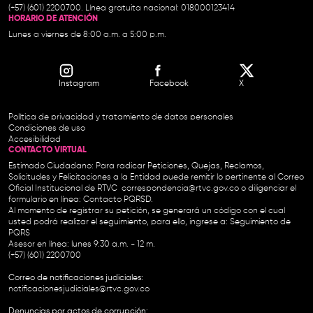
(+57) (601) 2200700. Línea gratuita nacional: 018000123414
HORARIO DE ATENCIÓN
Lunes a viernes de 8:00 a.m. a 5:00 p.m.
Instagram
Facebook
X
Política de privacidad y tratamiento de datos personales
Condiciones de uso
Accesibilidad
CONTACTO VIRTUAL
Estimado Ciudadano: Para radicar Peticiones, Quejas, Reclamos,
Solicitudes y Felicitaciones a la Entidad puede remitir lo pertinente al Correo
Oficial Institucional de RTVC
correspondencia@rtvc.gov.co
o diligenciar el
formulario en línea:
Contacto PQRSD.
Al momento de registrar su petición, se generará un código con el cual
usted podrá realizar el seguimiento, para ello, ingrese a:
Seguimiento de
PQRS
Asesor en línea: lunes 9:30 a.m. - 12 m.
(+57) (601) 2200700
Correo de notificaciones judiciales:
notificacionesjudiciales@rtvc.gov.co
Denuncias por actos de corrupción: