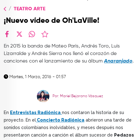
TOP
TEATRO ARTE
QUIÉNES SOMOS
¡Nuevo vídeo de Oh'LaVille!
CONTACTO
facebook
X
whatsapp
En 2015 la banda de Mateo Paris, Andrés Toro, Luis
Lizarralde y Andrés Sierra nos llenó
el corazón de
canciones con el lanzamiento de su álbum
Anaranjado
.
Martes, 1 Marzo, 2016 - 01:57
Por: Mariel Bejarano Vásquez
En
Entrevistas Radiónica
nos contaron la historia de su
proyecto. En el
Concierto Radiónica
abrieron una tarde de
sonidos colombianos inolvidables, y meses después nos
presentaron canción a canción el álbum sucesor de
Pedazos