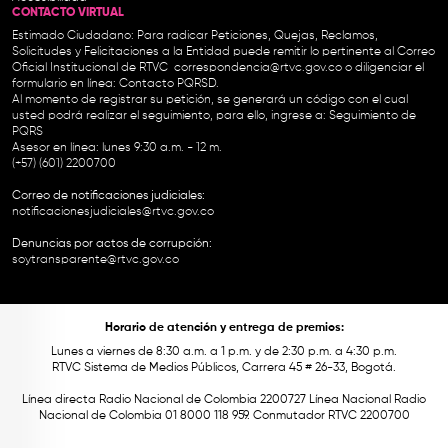
CONTACTO VIRTUAL
Estimado Ciudadano: Para radicar Peticiones, Quejas, Reclamos,
Solicitudes y Felicitaciones a la Entidad puede remitir lo pertinente al Correo
Oficial Institucional de RTVC
correspondencia@rtvc.gov.co
o diligenciar el
formulario en línea:
Contacto PQRSD.
Al momento de registrar su petición, se generará un código con el cual
usted podrá realizar el seguimiento, para ello, ingrese a:
Seguimiento de
PQRS
Asesor en línea: lunes 9:30 a.m. - 12 m.
(+57) (601) 2200700
Correo de notificaciones judiciales:
notificacionesjudiciales@rtvc.gov.co
Denuncias por actos de corrupción:
soytransparente@rtvc.gov.co
Horario de atención y entrega de premios:
Lunes a viernes de 8:30 a.m. a 1 p.m. y de 2:30 p.m. a 4:30 p.m.
RTVC Sistema de Medios Públicos, Carrera 45 # 26-33, Bogotá.
Línea directa Radio Nacional de Colombia 2200727 Línea Nacional Radio
Nacional de Colombia 01 8000 118 959. Conmutador RTVC 2200700