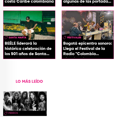
costa Caribe colombiana
algunas de las portadas
más icónicas del rock
SANTA MARTA
FESTIVALES
BEÉLE liderará la
Bogotá epicentro sonoro:
histórica celebración de
Llega el Festival de la
los 501 años de Santa
Radio "Colombia
Marta
Biocultural" 2026
LO MÁS LEÍDO
PERROS