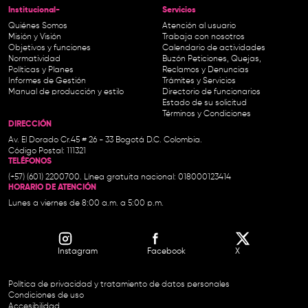
Institucional-
Servicios
Quiénes Somos
Atención al usuario
Misión y Visión
Trabaja con nosotros
Objetivos y funciones
Calendario de actividades
Normatividad
Buzón Peticiones, Quejas,
Políticas y Planes
Reclamos y Denuncias
Informes de Gestión
Trámites y Servicios
Manual de producción y estilo
Directorio de funcionarios
Estado de su solicitud
Términos y Condiciones
DIRECCIÓN
Av. El Dorado Cr.45 # 26 - 33 Bogotá D.C. Colombia.
Código Postal: 111321
TELÉFONOS
(+57) (601) 2200700. Línea gratuita nacional: 018000123414
HORARIO DE ATENCIÓN
Lunes a viernes de 8:00 a.m. a 5:00 p.m.
Instagram
Facebook
X
Política de privacidad y tratamiento de datos personales
Condiciones de uso
Accesibilidad