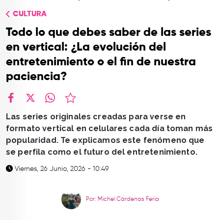
TOP
CULTURA
QUIÉNES SOMOS
Todo lo que debes saber de las series
CONTACTO
en vertical: ¿La evolución del
entretenimiento o el fin de nuestra
paciencia?
facebook
X
whatsapp
Las series originales creadas para verse en
formato vertical en celulares cada día toman más
popularidad. Te explicamos este fenómeno que
se perfila como el futuro del entretenimiento.
Viernes, 26 Junio, 2026 - 10:49
Por: Michel Cárdenas Feria