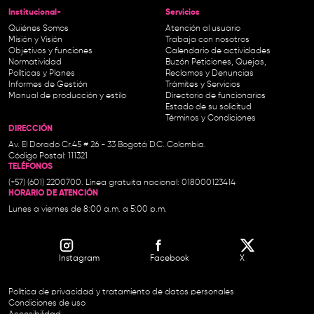
Institucional-
Servicios
Quiénes Somos
Atención al usuario
Misión y Visión
Trabaja con nosotros
Objetivos y funciones
Calendario de actividades
Normatividad
Buzón Peticiones, Quejas,
Políticas y Planes
Reclamos y Denuncias
Informes de Gestión
Trámites y Servicios
Manual de producción y estilo
Directorio de funcionarios
Estado de su solicitud
Términos y Condiciones
DIRECCIÓN
Av. El Dorado Cr.45 # 26 - 33 Bogotá D.C. Colombia.
Código Postal: 111321
TELÉFONOS
(+57) (601) 2200700. Línea gratuita nacional: 018000123414
HORARIO DE ATENCIÓN
Lunes a viernes de 8:00 a.m. a 5:00 p.m.
Instagram
Facebook
X
Política de privacidad y tratamiento de datos personales
Condiciones de uso