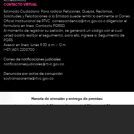
Accesibilidad
CONTACTO VIRTUAL
Estimado Ciudadano: Para radicar Peticiones, Quejas, Reclamos,
Solicitudes y Felicitaciones a la Entidad puede remitir lo pertinente al Correo
Oficial Institucional de RTVC
correspondencia@rtvc.gov.co
o diligenciar el
formulario en línea:
Contacto PQRSD.
Al momento de registrar su petición, se generará un código con el cual
usted podrá realizar el seguimiento, para ello, ingrese a:
Seguimiento de
PQRS
Asesor en línea: lunes 9:30 a.m. - 12 m.
(+57) (601) 2200700
Correo de notificaciones judiciales:
notificacionesjudiciales@rtvc.gov.co
Denuncias por actos de corrupción:
soytransparente@rtvc.gov.co
Horario de atención y entrega de premios:
Lunes a viernes de 8:30 a.m. a 1 p.m. y de 2:30 p.m. a 4:30 p.m.
RTVC Sistema de Medios Públicos, Carrera 45 # 26-33, Bogotá.
Línea directa Radio Nacional de Colombia 2200727 Línea Nacional Radio
Nacional de Colombia 01 8000 118 959. Conmutador RTVC 2200700