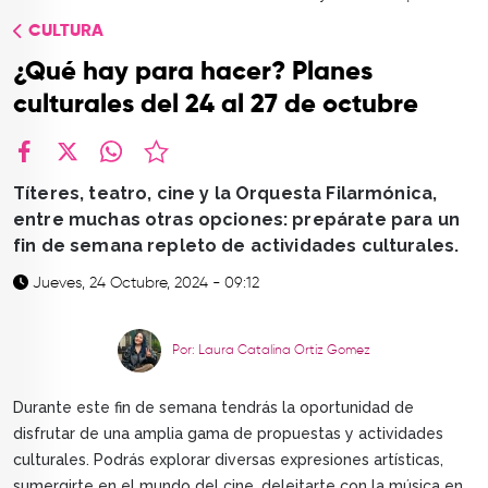
TOP
CULTURA
QUIÉNES SOMOS
¿Qué hay para hacer? Planes
CONTACTO
culturales del 24 al 27 de octubre
facebook
X
whatsapp
Títeres, teatro, cine y la Orquesta Filarmónica,
entre muchas otras opciones: prepárate para un
fin de semana repleto de actividades culturales.
Jueves, 24 Octubre, 2024 - 09:12
Por: Laura Catalina Ortiz Gomez
Durante este fin de semana tendrás la oportunidad de
disfrutar de una amplia gama de propuestas y actividades
culturales. Podrás explorar diversas expresiones artísticas,
sumergirte en el mundo del cine, deleitarte con la música en