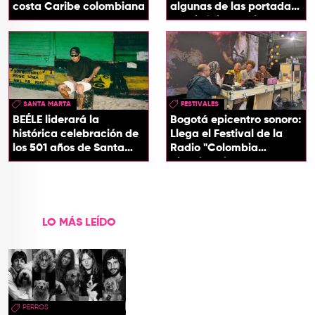
costa Caribe colombiana
algunas de las portadas
más icónicas del rock
SANTA MARTA
FESTIVALES
BEÉLE liderará la
Bogotá epicentro sonoro:
histórica celebración de
Llega el Festival de la
los 501 años de Santa
Radio "Colombia
Marta
Biocultural" 2026
LO MÁS LEÍDO
PERROS