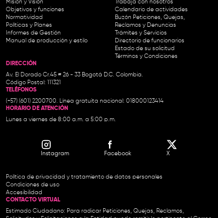
Misión y Visión
Trabaja con nosotros
Objetivos y funciones
Calendario de actividades
Normatividad
Buzón Peticiones, Quejas,
Políticas y Planes
Reclamos y Denuncias
Informes de Gestión
Trámites y Servicios
Manual de producción y estilo
Directorio de funcionarios
Estado de su solicitud
Términos y Condiciones
DIRECCIÓN
Av. El Dorado Cr.45 # 26 - 33 Bogotá D.C. Colombia.
Código Postal: 111321
TELÉFONOS
(+57) (601) 2200700. Línea gratuita nacional: 018000123414
HORARIO DE ATENCIÓN
Lunes a viernes de 8:00 a.m. a 5:00 p.m.
Instagram
Facebook
X
Política de privacidad y tratamiento de datos personales
Condiciones de uso
Accesibilidad
CONTACTO VIRTUAL
Estimado Ciudadano: Para radicar Peticiones, Quejas, Reclamos,