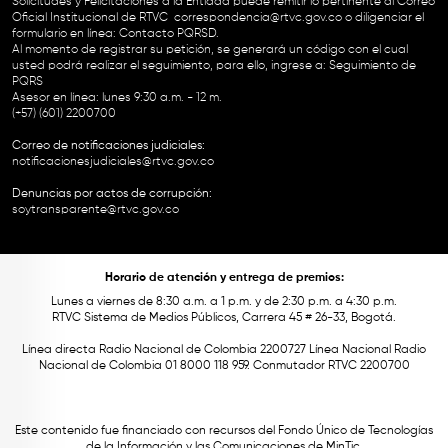
Solicitudes y Felicitaciones a la Entidad puede remitir lo pertinente al Correo
Oficial Institucional de RTVC
correspondencia@rtvc.gov.co
o diligenciar el
formulario en línea:
Contacto PQRSD.
Al momento de registrar su petición, se generará un código con el cual
usted podrá realizar el seguimiento, para ello, ingrese a:
Seguimiento de
PQRS
Asesor en línea: lunes 9:30 a.m. - 12 m.
(+57) (601) 2200700
Correo de notificaciones judiciales:
notificacionesjudiciales@rtvc.gov.co
Denuncias por actos de corrupción:
soytransparente@rtvc.gov.co
Horario de atención y entrega de premios:
Lunes a viernes de 8:30 a.m. a 1 p.m. y de 2:30 p.m. a 4:30 p.m.
RTVC Sistema de Medios Públicos, Carrera 45 # 26-33, Bogotá.
Línea directa Radio Nacional de Colombia 2200727 Línea Nacional Radio
Nacional de Colombia 01 8000 118 959. Conmutador RTVC 2200700
Este contenido fue financiado con recursos del Fondo Único de Tecnologías
de la Información y las Comunicaciones de MinTic.