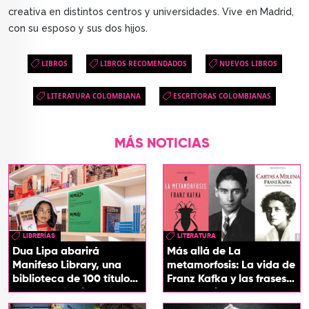
creativa en distintos centros y universidades. Vive en Madrid,
con su esposo y sus dos hijos.
LIBROS
LIBROS RECOMENDADOS
NUEVOS LIBROS
LITERATURA COLOMBIANA
ESCRITORAS COLOMBIANAS
MÁS NOTICIAS
LIBRERÍAS
LITERATURA
Dua Lipa abarirá
Más allá de La
Manifeso Library, una
metamorfosis: La vida de
biblioteca de 100 títulos
Franz Kafka y las frases
que desafían la censura
que definieron su
y el poder
universo literario