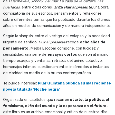
de
Duermevela
,
Johnny y el mar, La casa de la belleza, Las
huérfanas,
entre otras obras, lanza
Huir al presente,
una obra
compilatoria de sus escritos, pensamientos y reflexiones
sobre diferentes temas que ha publicado durante los últimos
años en medios de comunicación y de manera independiente.
Según la sinopsis: entre el vértigo del colapso y la necesidad
urgente de sentido,
Huir al presente
recoge
ocho años de
pensamiento.
Melba Escobar compone, con lucidez y
sensibilidad, una serie de
ensayos cortos
que son al mismo
tiempo espejos y ventanas: retratos del ánimo colectivo,
homenajes íntimos, cuestionamientos incómodos e instantes
de claridad en medio de la bruma contemporánea.
Te puede interesar:
Pilar Quintana publica su más reciente
novela titulada 'Noche negra'
Organizado en capítulos que recorren
el arte, la política, el
feminismo, el fin del mundo y la esperanza en el futuro,
este libro es un archivo emocional y crítico de nuestros días.