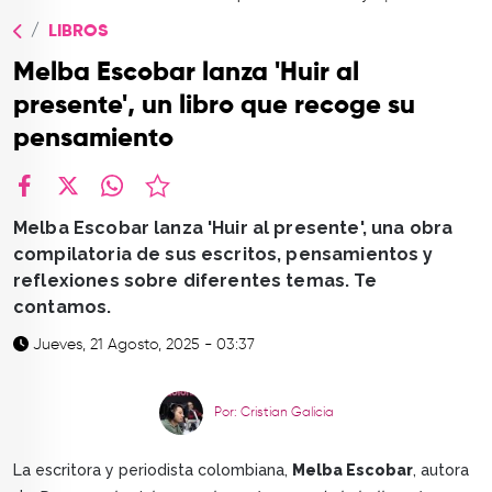
TOP
LIBROS
QUIÉNES SOMOS
Melba Escobar lanza 'Huir al
CONTACTO
presente', un libro que recoge su
pensamiento
facebook
X
whatsapp
Melba Escobar lanza 'Huir al presente', una obra
compilatoria de sus escritos, pensamientos y
reflexiones sobre diferentes temas. Te
contamos.
Jueves, 21 Agosto, 2025 - 03:37
Por: Cristian Galicia
La escritora y periodista colombiana,
Melba Escobar
, autora