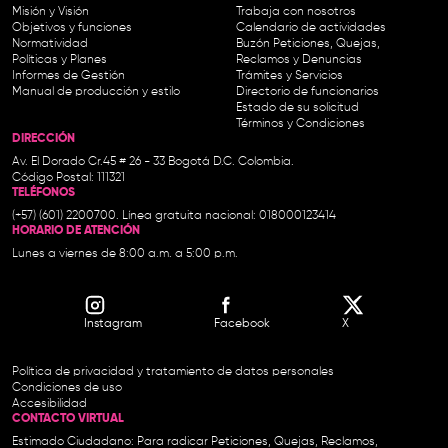
Misión y Visión
Trabaja con nosotros
Objetivos y funciones
Calendario de actividades
Normatividad
Buzón Peticiones, Quejas,
Políticas y Planes
Reclamos y Denuncias
Informes de Gestión
Trámites y Servicios
Manual de producción y estilo
Directorio de funcionarios
Estado de su solicitud
Términos y Condiciones
DIRECCIÓN
Av. El Dorado Cr.45 # 26 - 33 Bogotá D.C. Colombia.
Código Postal: 111321
TELÉFONOS
(+57) (601) 2200700. Línea gratuita nacional: 018000123414
HORARIO DE ATENCIÓN
Lunes a viernes de 8:00 a.m. a 5:00 p.m.
Instagram
Facebook
X
Política de privacidad y tratamiento de datos personales
Condiciones de uso
Accesibilidad
CONTACTO VIRTUAL
Estimado Ciudadano: Para radicar Peticiones, Quejas, Reclamos,