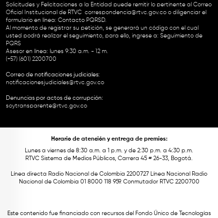
Solicitudes y Felicitaciones a la Entidad puede remitir lo pertinente al Correo
Oficial Institucional de RTVC
correspondencia@rtvc.gov.co
o diligenciar el
formulario en línea:
Contacto PQRSD.
Al momento de registrar su petición, se generará un código con el cual
usted podrá realizar el seguimiento, para ello, ingrese a:
Seguimiento de
PQRS
Asesor en línea: lunes 9:30 a.m. - 12 m.
(+57) (601) 2200700
Correo de notificaciones judiciales:
notificacionesjudiciales@rtvc.gov.co
Denuncias por actos de corrupción:
soytransparente@rtvc.gov.co
Horario de atención y entrega de premios:
Lunes a viernes de 8:30 a.m. a 1 p.m. y de 2:30 p.m. a 4:30 p.m.
RTVC Sistema de Medios Públicos, Carrera 45 # 26-33, Bogotá.
Línea directa Radio Nacional de Colombia 2200727 Línea Nacional Radio
Nacional de Colombia 01 8000 118 959. Conmutador RTVC 2200700
Este contenido fue financiado con recursos del Fondo Único de Tecnologías