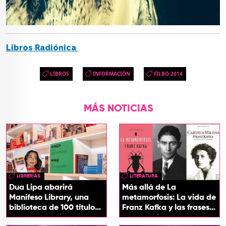
Libros Radiónica
LIBROS
INFORMACIÓN
FILBO 2014
MÁS NOTICIAS
LIBRERÍAS
LITERATURA
Dua Lipa abarirá
Más allá de La
Manifeso Library, una
metamorfosis: La vida de
biblioteca de 100 títulos
Franz Kafka y las frases
que desafían la censura
que definieron su