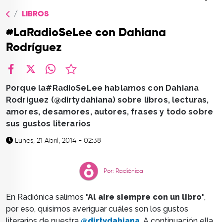
TOP
LIBROS
QUIÉNES SOMOS
#LaRadioSeLee con Dahiana
CONTACTO
Rodríguez
facebook
X
whatsapp
Porque la#RadioSeLee hablamos con Dahiana
Rodriguez (@dirtydahiana) sobre libros, lecturas,
amores, desamores, autores, frases y todo sobre
sus gustos literarios
Lunes, 21 Abril, 2014 - 02:38
Por: Radiónica
En Radiónica salimos
'Al aire siempre con un libro'
,
por eso, quisimos averiguar cuáles son los gustos
literarios de nuestra
@dirtydahiana
. A continuación ella