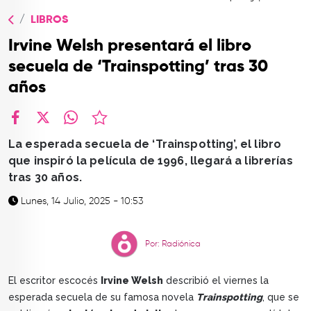
TOP
LIBROS
QUIÉNES SOMOS
Irvine Welsh presentará el libro
CONTACTO
secuela de ‘Trainspotting’ tras 30
años
facebook
X
whatsapp
La esperada secuela de ‘Trainspotting’, el libro
que inspiró la película de 1996, llegará a librerías
tras 30 años.
Lunes, 14 Julio, 2025 - 10:53
Por: Radiónica
El escritor escocés
Irvine Welsh
describió el viernes la
esperada secuela de su famosa novela
Trainspotting
, que se