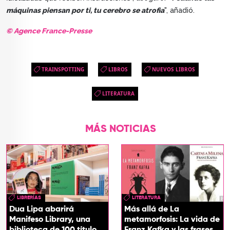
máquinas piensan por ti, tu cerebro se atrofia
", añadió.
© Agence France-Presse
TRAINSPOTTING
LIBROS
NUEVOS LIBROS
LITERATURA
MÁS NOTICIAS
LIBRERÍAS
LITERATURA
Dua Lipa abarirá
Más allá de La
Manifeso Library, una
metamorfosis: La vida de