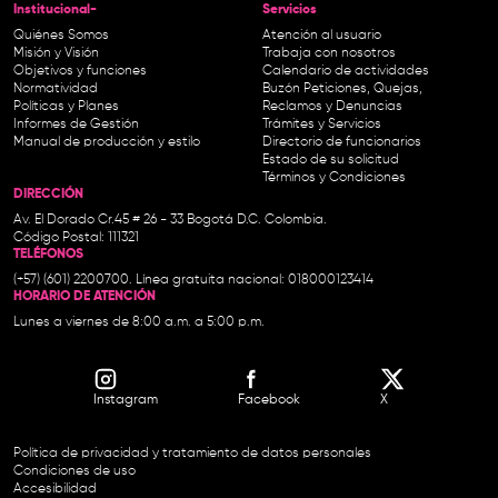
Institucional-
Servicios
Quiénes Somos
Atención al usuario
Misión y Visión
Trabaja con nosotros
Objetivos y funciones
Calendario de actividades
Normatividad
Buzón Peticiones, Quejas,
Políticas y Planes
Reclamos y Denuncias
Informes de Gestión
Trámites y Servicios
Manual de producción y estilo
Directorio de funcionarios
Estado de su solicitud
Términos y Condiciones
DIRECCIÓN
Av. El Dorado Cr.45 # 26 - 33 Bogotá D.C. Colombia.
Código Postal: 111321
TELÉFONOS
(+57) (601) 2200700. Línea gratuita nacional: 018000123414
HORARIO DE ATENCIÓN
Lunes a viernes de 8:00 a.m. a 5:00 p.m.
Instagram
Facebook
X
Política de privacidad y tratamiento de datos personales
Condiciones de uso
Accesibilidad