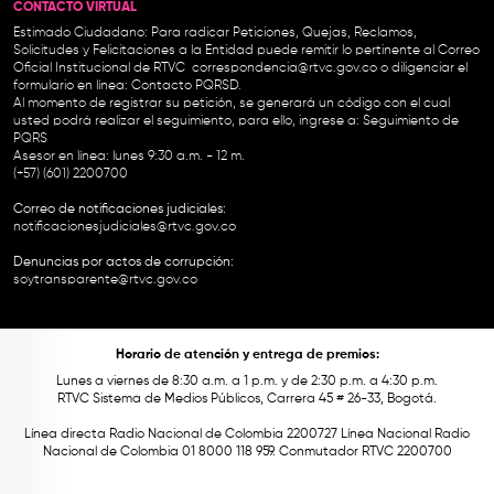
CONTACTO VIRTUAL
Estimado Ciudadano: Para radicar Peticiones, Quejas, Reclamos,
Solicitudes y Felicitaciones a la Entidad puede remitir lo pertinente al Correo
Oficial Institucional de RTVC
correspondencia@rtvc.gov.co
o diligenciar el
formulario en línea:
Contacto PQRSD.
Al momento de registrar su petición, se generará un código con el cual
usted podrá realizar el seguimiento, para ello, ingrese a:
Seguimiento de
PQRS
Asesor en línea: lunes 9:30 a.m. - 12 m.
(+57) (601) 2200700
Correo de notificaciones judiciales:
notificacionesjudiciales@rtvc.gov.co
Denuncias por actos de corrupción:
soytransparente@rtvc.gov.co
Horario de atención y entrega de premios:
Lunes a viernes de 8:30 a.m. a 1 p.m. y de 2:30 p.m. a 4:30 p.m.
RTVC Sistema de Medios Públicos, Carrera 45 # 26-33, Bogotá.
Línea directa Radio Nacional de Colombia 2200727 Línea Nacional Radio
Nacional de Colombia 01 8000 118 959. Conmutador RTVC 2200700