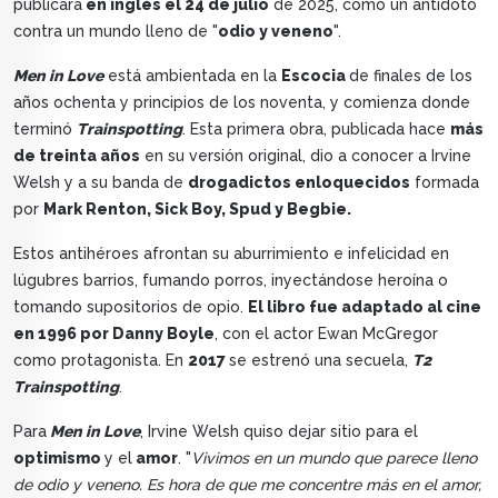
publicará
en inglés el 24 de julio
de 2025, como un antídoto
contra un mundo lleno de "
odio y veneno
".
Men in Love
está ambientada en la
Escocia
de finales de los
años ochenta y principios de los noventa, y comienza donde
terminó
Trainspotting
. Esta primera obra, publicada hace
más
de treinta años
en su versión original, dio a conocer a Irvine
Welsh y a su banda de
drogadictos enloquecidos
formada
por
Mark Renton, Sick Boy, Spud y Begbie.
Estos antihéroes afrontan su aburrimiento e infelicidad en
lúgubres barrios, fumando porros, inyectándose heroína o
tomando supositorios de opio.
El libro fue adaptado al cine
en 1996 por Danny Boyle
, con el actor Ewan McGregor
como protagonista. En
2017
se estrenó una secuela,
T2
Trainspotting
.
Para
Men in Love
, Irvine Welsh quiso dejar sitio para el
optimismo
y el
amor
. "
Vivimos en un mundo que parece lleno
de odio y veneno. Es hora de que me concentre más en el amor,