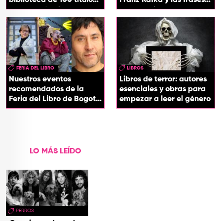
biblioteca de 100 títulos
Franz Kafka y las frases
que desafían la censura
que definieron su
y el poder
universo literario
FERIA DEL LIBRO
LIBROS
Nuestros eventos
Libros de terror: autores
recomendados de la
esenciales y obras para
Feria del Libro de Bogotá
empezar a leer el género
2026
LO MÁS LEÍDO
PERROS