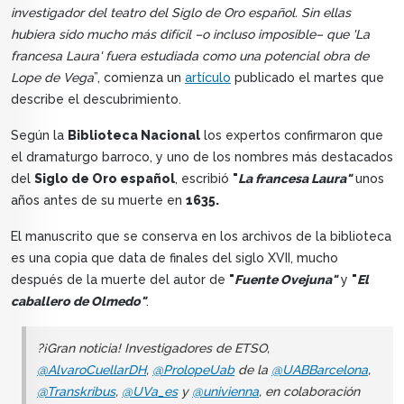
investigador del teatro del Siglo de Oro español. Sin ellas
hubiera sido mucho más difícil –o incluso imposible– que 'La
francesa Laura' fuera estudiada como una potencial obra de
Lope de Vega
”, comienza un
artículo
publicado el martes que
describe el descubrimiento.
Según la
Biblioteca Nacional
los expertos confirmaron que
el dramaturgo barroco, y uno de los nombres más destacados
del
Siglo de Oro español
, escribió
"
La francesa Laura"
unos
años antes de su muerte en
1635.
El manuscrito que se conserva en los archivos de la biblioteca
es una copia que data de finales del siglo XVII, mucho
después de la muerte del autor de
"
Fuente Ovejuna"
y
"
El
caballero de Olmedo"
.
?¡Gran noticia! Investigadores de ETSO,
@AlvaroCuellarDH
,
@ProlopeUab
de la
@UABBarcelona
,
@Transkribus
,
@UVa_es
y
@univienna
, en colaboración