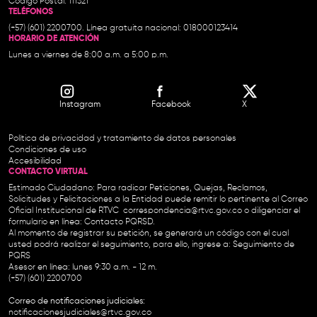
Código Postal: 111321
TELÉFONOS
(+57) (601) 2200700. Línea gratuita nacional: 018000123414
HORARIO DE ATENCIÓN
Lunes a viernes de 8:00 a.m. a 5:00 p.m.
Instagram
Facebook
X
Política de privacidad y tratamiento de datos personales
Condiciones de uso
Accesibilidad
CONTACTO VIRTUAL
Estimado Ciudadano: Para radicar Peticiones, Quejas, Reclamos,
Solicitudes y Felicitaciones a la Entidad puede remitir lo pertinente al Correo
Oficial Institucional de RTVC
correspondencia@rtvc.gov.co
o diligenciar el
formulario en línea:
Contacto PQRSD.
Al momento de registrar su petición, se generará un código con el cual
usted podrá realizar el seguimiento, para ello, ingrese a:
Seguimiento de
PQRS
Asesor en línea: lunes 9:30 a.m. - 12 m.
(+57) (601) 2200700
Correo de notificaciones judiciales:
notificacionesjudiciales@rtvc.gov.co