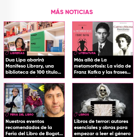
MÁS NOTICIAS
LIBRERÍAS
LITERATURA
Dua Lipa abarirá
Más allá de La
Manifeso Library, una
metamorfosis: La vida de
biblioteca de 100 títulos
Franz Kafka y las frases
que desafían la censura
que definieron su
y el poder
universo literario
FERIA DEL LIBRO
LIBROS
Nuestros eventos
Libros de terror: autores
recomendados de la
esenciales y obras para
Feria del Libro de Bogotá
empezar a leer el género