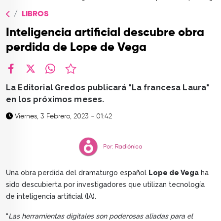
TOP
LIBROS
QUIÉNES SOMOS
Inteligencia artificial descubre obra
CONTACTO
perdida de Lope de Vega
facebook
X
whatsapp
La Editorial Gredos publicará "La francesa Laura"
en los próximos meses.
Viernes, 3 Febrero, 2023 - 01:42
Por: Radiónica
Una obra perdida del dramaturgo español
Lope de Vega
ha
sido descubierta por investigadores que utilizan tecnología
de inteligencia artificial (IA).
“
Las herramientas digitales son poderosas aliadas para el